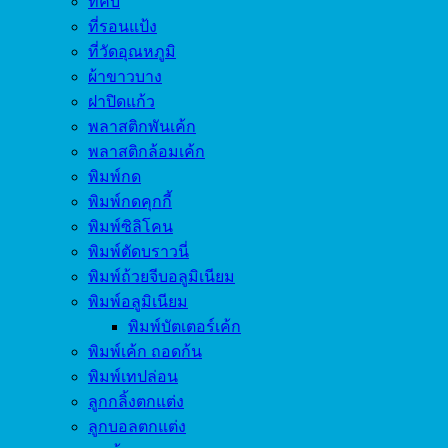
ที่คีบ
ที่รอนแป้ง
ที่วัดอุณหภูมิ
ผ้าขาวบาง
ฝาปิดแก้ว
พลาสติกพันเค้ก
พลาสติกล้อมเค้ก
พิมพ์กด
พิมพ์กดคุกกี้
พิมพ์ซิลิโคน
พิมพ์ตัดบราวนี่
พิมพ์ถ้วยจีบอลูมิเนียม
พิมพ์อลูมิเนียม
พิมพ์บัตเตอร์เค้ก
พิมพ์เค้ก ถอดก้น
พิมพ์เทปล่อน
ลูกกลิ้งตกแต่ง
ลูกบอลตกแต่ง