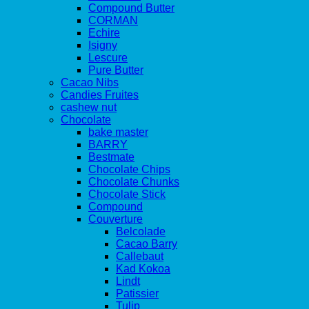
Compound Butter
CORMAN
Echire
Isigny
Lescure
Pure Butter
Cacao Nibs
Candies Fruites
cashew nut
Chocolate
bake master
BARRY
Bestmate
Chocolate Chips
Chocolate Chunks
Chocolate Stick
Compound
Couverture
Belcolade
Cacao Barry
Callebaut
Kad Kokoa
Lindt
Patissier
Tulip