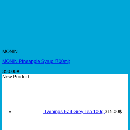
MONIN
MONIN Pineapple Syrup (700ml)
350.00
฿
New Product
Twinings Earl Grey Tea 100g
315.00
฿