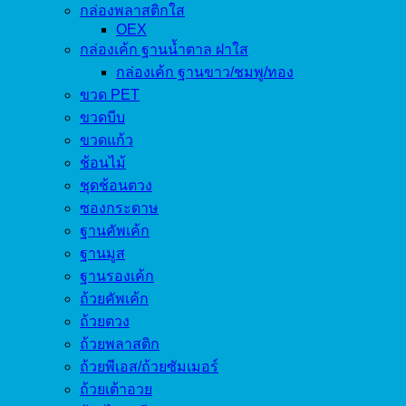
กล่องพลาสติกใส
OEX
กล่องเค้ก ฐานน้ำตาล ฝาใส
กล่องเค้ก ฐานขาว/ชมพู/ทอง
ขวด PET
ขวดบีบ
ขวดแก้ว
ช้อนไม้
ชุดช้อนตวง
ซองกระดาษ
ฐานคัพเค้ก
ฐานมูส
ฐานรองเค้ก
ถ้วยคัพเค้ก
ถ้วยตวง
ถ้วยพลาสติก
ถ้วยพีเอส/ถ้วยซัมเมอร์
ถ้วยเต้าอวย