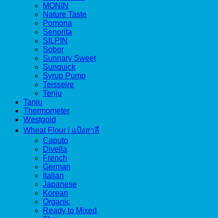
MONIN
Nature Taste
Pomona
Senorita
SILPIN
Sober
Sunnary Sweet
Sunquick
Syrup Pump
Teisseire
Tenju
Tanju
Thermometer
Westgold
Wheat Flour | แป้งสาลี
Caputo
Divella
French
German
Italian
Japanese
Korean
Organic
Ready to Mixed