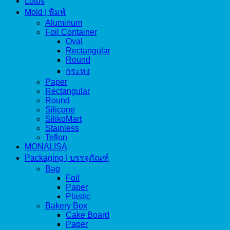
Lotus
Mold | พิมพ์
Aluminum
Foil Container
Oval
Rectangular
Round
กระทง
Paper
Rectangular
Round
Silicone
SilikoMart
Stainless
Teflon
MONALISA
Packaging | บรรจุภัณฑ์
Bag
Foil
Paper
Plastic
Bakery Box
Cake Board
Paper