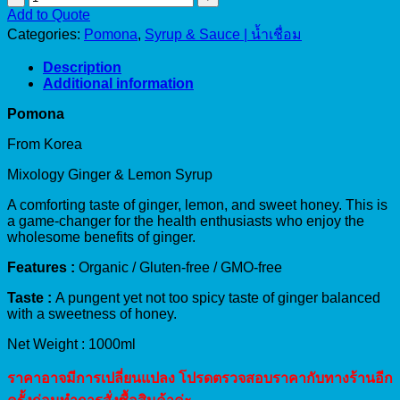
Mixology
Add to Quote
Ginger
Categories:
Pomona
,
Syrup & Sauce | น้ำเชื่อม
&
Lemon
Description
Syrup
Additional information
(1000ml)
quantity
Pomona
From Korea
Mixology Ginger & Lemon Syrup
A comforting taste of ginger, lemon, and sweet honey. This is
a game-changer for the health enthusiasts who enjoy the
wholesome benefits of ginger.
Features :
Organic / Gluten-free / GMO-free
Taste :
A pungent yet not too spicy taste of ginger balanced
with a sweetness of honey.
Net Weight : 1000ml
ราคาอาจมีการเปลี่ยนแปลง โปรดตรวจสอบราคากับทางร้านอีก