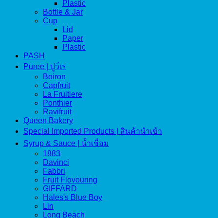
Plastic
Bottle & Jar
Cup
Lid
Paper
Plastic
PASH
Puree | ปูว์เร
Boiron
Capfruit
La Fruitiere
Ponthier
Ravifruit
Queen Bakery
Special Imported Products | สินค้านำเข้า
Syrup & Sauce | น้ำเชื่อม
1883
Davinci
Fabbri
Fruit Flovouring
GIFFARD
Hales's Blue Boy
Lin
Long Beach