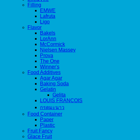
Filling
EMWE
Lafruta
Ligo
Flavor
Bakels
LorAnn
McCormick
Nielsen Massey
Prova
The One
Winner's
Food Additives
Agar Agar
Baking Soda
Gelatin
Gelita
LOUIS FRANCOIS
กรดมะนาว
Food Container
Paper
Plastic
Fruit Fancy
Glace Fruit