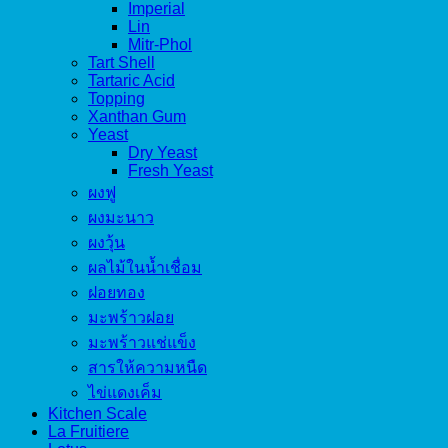
Imperial
Lin
Mitr-Phol
Tart Shell
Tartaric Acid
Topping
Xanthan Gum
Yeast
Dry Yeast
Fresh Yeast
ผงฟู
ผงมะนาว
ผงวุ้น
ผลไม้ในน้ำเชื่อม
ฝอยทอง
มะพร้าวฝอย
มะพร้าวแช่แข็ง
สารให้ความหนืด
ไข่แดงเค็ม
Kitchen Scale
La Fruitiere