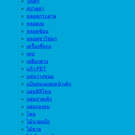
วงเค้ก
สปาตูล่า
หลอดกระดาษ
หลอดงอ
หลอดช้อน
หลอดชาไข่มุก
เครื่องซีลถุง
เทป
เหยือกตวง
แก้ว PET
แท่นวางขนม
แป้นหมุนแต่งหน้าเค้ก
แผ่นซิลิโคน
แผ่นปาดเค้ก
แผ่นรองอบ
โหล
ไม้นวดแป้ง
ไม้พาย