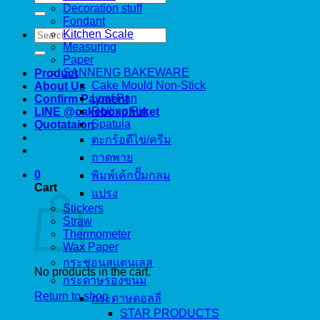
for:
Decoration stuff
Fondant
Search
Kitchen Scale
for:
Measuring
Paper
SANNENG BAKEWARE
Product
Cake Mould Non-Stick
About Us
Loaf Pan
Confirm Payment
Rolling Pin
LINE @cakeboxphuket
Spatula
Quotataion
ตะกร้อตีไข่/ครีม
ถาดพาย
0
พิมพ์เค้กปั๊มกลม
Cart
แปรง
Stickers
Straw
Thermometer
Wax Paper
กระชอนสแตนเลส
No products in the cart.
กระดาษรองขนม
Return to shop
กระดาษดอลลี่
STAR PRODUCTS