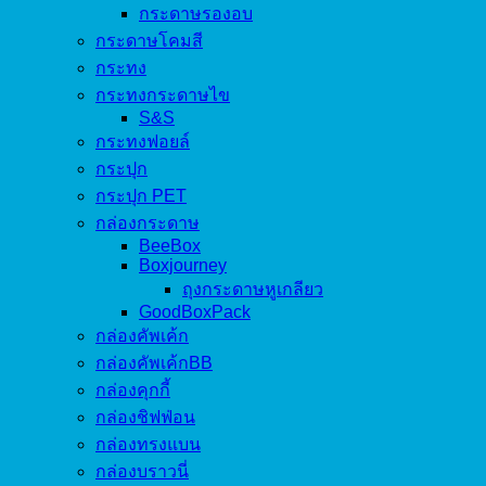
กระดาษรองอบ
กระดาษโคมสี
กระทง
กระทงกระดาษไข
S&S
กระทงฟอยล์
กระปุก
กระปุก PET
กล่องกระดาษ
BeeBox
Boxjourney
ถุงกระดาษหูเกลียว
GoodBoxPack
กล่องคัพเค้ก
กล่องคัพเค้กBB
กล่องคุกกี้
กล่องชิฟฟ่อน
กล่องทรงแบน
กล่องบราวนี่