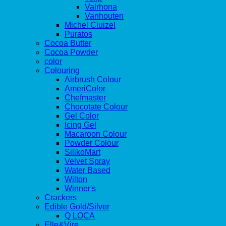
Valrhona
Vanhouten
Michel Cluizel
Puratos
Cocoa Butter
Cocoa Powder
color
Colouring
Airbrush Colour
AmeriColor
Chefmaster
Chocotate Colour
Gel Color
Icing Gel
Macaroon Colour
Powder Colour
SilikoMart
Velvet Spray
Water Based
Wilton
Winner's
Crackers
Edible Gold/Silver
Q LOCA
Elle&Vire