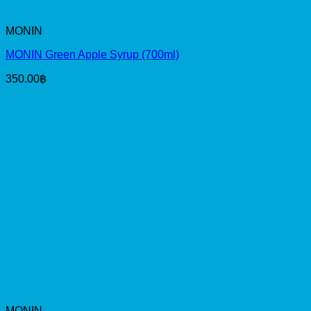
MONIN
MONIN Green Apple Syrup (700ml)
350.00
฿
MONIN