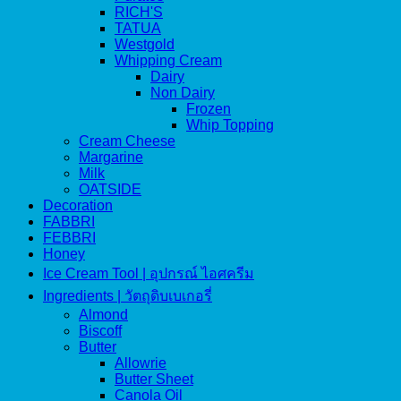
RICH'S
TATUA
Westgold
Whipping Cream
Dairy
Non Dairy
Frozen
Whip Topping
Cream Cheese
Margarine
Milk
OATSIDE
Decoration
FABBRI
FEBBRI
Honey
Ice Cream Tool | อุปกรณ์ ไอศครีม
Ingredients | วัตถุดิบเบเกอรี่
Almond
Biscoff
Butter
Allowrie
Butter Sheet
Canola Oil