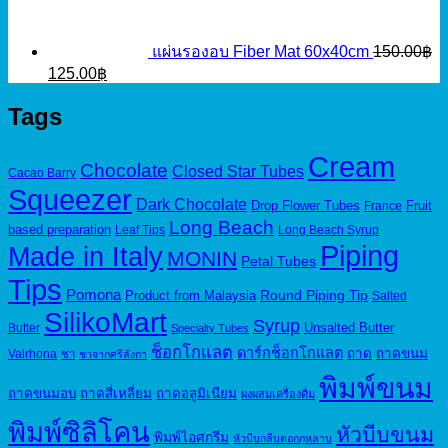
แผ่นรองอบ Fiber Mat 60x40cm
150.00
฿
Original
Current
125.00
฿
price
price
was:
is:
Tags
150.00฿.
125.00฿.
Cream
Chocolate
Closed Star Tubes
Cacao Barry
Squeezer
Dark Chocolate
Drop Flower Tubes
Fruit
France
Long Beach
based preparation
Leaf Tips
Long Beach Syrup
Piping
Made in Italy
MONIN
Petal Tubes
Tips
Pomona
Round Piping Tip
Product from Malaysia
Salted
SilikoMart
Syrup
Unsalted Butter
Butter
Specialty Tubes
ช็อกโกแลต
ดาร์กช็อกโกแลต
ถาด
ถาดขนม
Valrhona
ชา
ชาจากศรีลังกา
พิมพ์ขนม
ถาดขนมอบ
ถาดสี่เหลี่ยม
ถาดอลูมิเนียม
ผงผสมเครื่องดื่ม
พิมพ์ซิลิโคน
หัวบีบขนม
พิมพ์ไอศกรีม
หัวบีบกลีบดอกกุหลาบ