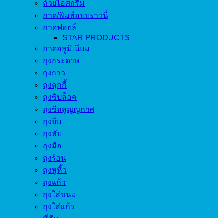
ถ้วยไอศกรีม
ถาด/พิมพ์อบบราวนี่
ถาดฟอยล์
STAR PRODUCTS
ถาดอลูมิเนียม
ถุงกระดาษ
ถุงกาว
ถุงคุกกี้
ถุงซิปล็อค
ถุงซีลสูญญกาศ
ถุงบีบ
ถุงพับ
ถุงมือ
ถุงร้อน
ถุงหูหิ้ว
ถุงแก้ว
ถุงใส่ขนม
ถุงใส่แก้ว