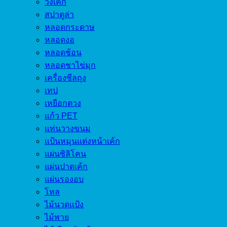
วงเค้ก
สปาตูล่า
หลอดกระดาษ
หลอดงอ
หลอดช้อน
หลอดชาไข่มุก
เครื่องซีลถุง
เทป
เหยือกตวง
แก้ว PET
แท่นวางขนม
แป้นหมุนแต่งหน้าเค้ก
แผ่นซิลิโคน
แผ่นปาดเค้ก
แผ่นรองอบ
โหล
ไม้นวดแป้ง
ไม้พาย