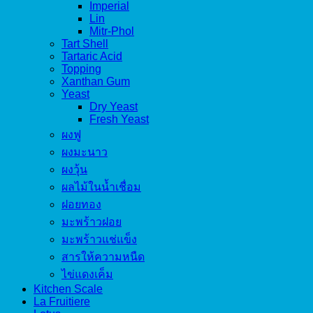
Imperial
Lin
Mitr-Phol
Tart Shell
Tartaric Acid
Topping
Xanthan Gum
Yeast
Dry Yeast
Fresh Yeast
ผงฟู
ผงมะนาว
ผงวุ้น
ผลไม้ในน้ำเชื่อม
ฝอยทอง
มะพร้าวฝอย
มะพร้าวแช่แข็ง
สารให้ความหนืด
ไข่แดงเค็ม
Kitchen Scale
La Fruitiere