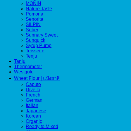
MONIN
Nature Taste
Pomona
Senorita
SILPIN
Sober
Sunnary Sweet
Sunquick
Syrup Pump
Teisseire
Tenju
Tanju
Thermometer
Westgold
Wheat Flour | แป้งสาลี
Caputo
Divella
French
German
Italian
Japanese
Korean
Organic
Ready to Mixed