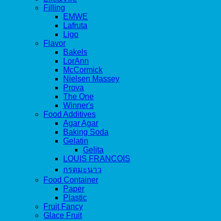
Filling
EMWE
Lafruta
Ligo
Flavor
Bakels
LorAnn
McCormick
Nielsen Massey
Prova
The One
Winner's
Food Additives
Agar Agar
Baking Soda
Gelatin
Gelita
LOUIS FRANCOIS
กรดมะนาว
Food Container
Paper
Plastic
Fruit Fancy
Glace Fruit