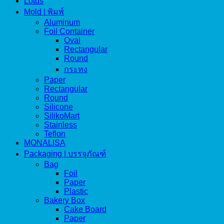
Lotus
Mold | พิมพ์
Aluminum
Foil Container
Oval
Rectangular
Round
กระทง
Paper
Rectangular
Round
Silicone
SilikoMart
Stainless
Teflon
MONALISA
Packaging | บรรจุภัณฑ์
Bag
Foil
Paper
Plastic
Bakery Box
Cake Board
Paper