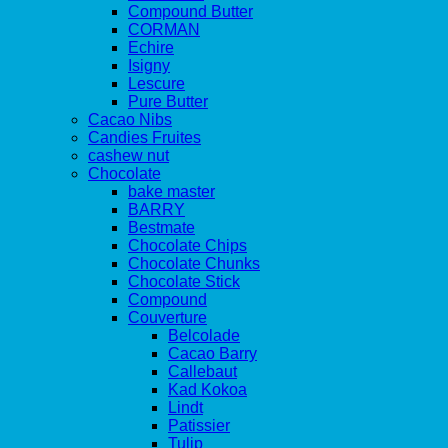
Compound Butter
CORMAN
Echire
Isigny
Lescure
Pure Butter
Cacao Nibs
Candies Fruites
cashew nut
Chocolate
bake master
BARRY
Bestmate
Chocolate Chips
Chocolate Chunks
Chocolate Stick
Compound
Couverture
Belcolade
Cacao Barry
Callebaut
Kad Kokoa
Lindt
Patissier
Tulip