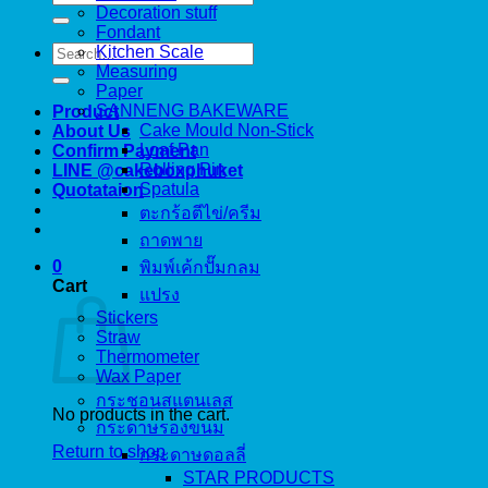
for:
Decoration stuff
Fondant
Search
Kitchen Scale
for:
Measuring
Paper
SANNENG BAKEWARE
Product
Cake Mould Non-Stick
About Us
Loaf Pan
Confirm Payment
Rolling Pin
LINE @cakeboxphuket
Spatula
Quotataion
ตะกร้อตีไข่/ครีม
ถาดพาย
0
พิมพ์เค้กปั๊มกลม
Cart
แปรง
Stickers
Straw
Thermometer
Wax Paper
กระชอนสแตนเลส
No products in the cart.
กระดาษรองขนม
Return to shop
กระดาษดอลลี่
STAR PRODUCTS