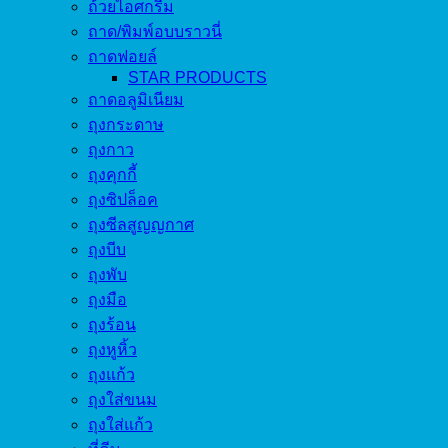
ถ้วยไอศกรีม
ถาด/พิมพ์อบบราวนี่
ถาดฟอยล์
STAR PRODUCTS
ถาดอลูมิเนียม
ถุงกระดาษ
ถุงกาว
ถุงคุกกี้
ถุงซิปล็อค
ถุงซีลสูญญกาศ
ถุงบีบ
ถุงพับ
ถุงมือ
ถุงร้อน
ถุงหูหิ้ว
ถุงแก้ว
ถุงใส่ขนม
ถุงใส่แก้ว