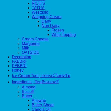
RICH'S
TATUA
Westgold
Whipping Cream
Dairy
Non Dairy
Frozen
Whip Topping
Cream Cheese
Margarine
Milk
OATSIDE
Decoration
FABBRI
FEBBRI
Honey
Ice Cream Tool | อุปกรณ์ ไอศครีม
Ingredients | วัตถุดิบเบเกอรี่
Almond
Biscoff
Butter
Allowrie
Butter Sheet
Canola Oil