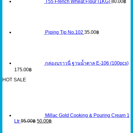
T55 French Wheat Flour (1KG)
80.00
฿
Piping Tip No.102
35.00
฿
กล่องบราวนี่ ฐานน้ำตาล E-106 (100pcs)
175.00
฿
HOT SALE
Millac Gold Cooking & Pouring Cream 1
Original
Current
Ltr
95.00
฿
50.00
฿
price
price
was:
is: