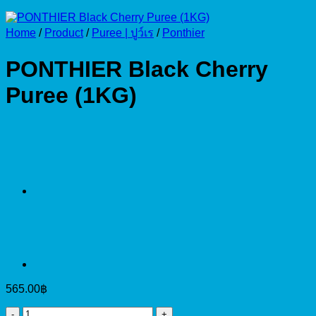
Home
/
Product
/
Puree | ปูว์เร
/
Ponthier
PONTHIER Black Cherry
Puree (1KG)
565.00
฿
PONTHIER