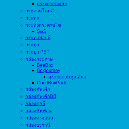
กระดาษรองอบ
กระดาษโคมสี
กระทง
กระทงกระดาษไข
S&S
กระทงฟอยล์
กระปุก
กระปุก PET
กล่องกระดาษ
BeeBox
Boxjourney
ถุงกระดาษหูเกลียว
GoodBoxPack
กล่องคัพเค้ก
กล่องคัพเค้กBB
กล่องคุกกี้
กล่องชิฟฟ่อน
กล่องทรงแบน
กล่องบราวนี่