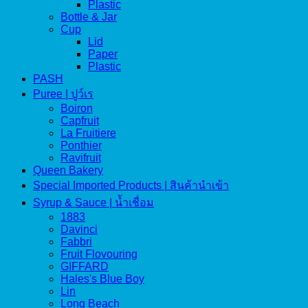
Plastic
Bottle & Jar
Cup
Lid
Paper
Plastic
PASH
Puree | ปูว์เร
Boiron
Capfruit
La Fruitiere
Ponthier
Ravifruit
Queen Bakery
Special Imported Products | สินค้านำเข้า
Syrup & Sauce | น้ำเชื่อม
1883
Davinci
Fabbri
Fruit Flovouring
GIFFARD
Hales's Blue Boy
Lin
Long Beach