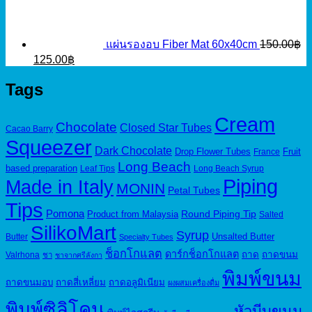
95.00฿.
50.00฿.
แผ่นรองอบ Fiber Mat 60x40cm
150.00
฿
Original
Current
125.00
฿
price
price
was:
is:
Tags
150.00฿.
125.00฿.
Cream
Chocolate
Closed Star Tubes
Cacao Barry
Squeezer
Dark Chocolate
Drop Flower Tubes
Fruit
France
Long Beach
based preparation
Leaf Tips
Long Beach Syrup
Piping
Made in Italy
MONIN
Petal Tubes
Tips
Pomona
Round Piping Tip
Product from Malaysia
Salted
SilikoMart
Syrup
Unsalted Butter
Butter
Specialty Tubes
ช็อกโกแลต
ดาร์กช็อกโกแลต
ถาด
ถาดขนม
Valrhona
ชา
ชาจากศรีลังกา
พิมพ์ขนม
ถาดขนมอบ
ถาดสี่เหลี่ยม
ถาดอลูมิเนียม
ผงผสมเครื่องดื่ม
พิมพ์ซิลิโคน
หัวบีบขนม