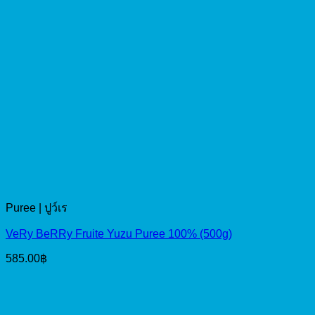
Puree | ปูว์เร
VeRy BeRRy Fruite Yuzu Puree 100% (500g)
585.00
฿