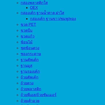
กล่องพลาสติกใส
OEX
กล่องเค้ก ฐานน้ำตาล ฝาใส
กล่องเค้ก ฐานขาว/ชมพู/ทอง
ขวด PET
ขวดบีบ
ขวดแก้ว
ช้อนไม้
ชุดช้อนตวง
ซองกระดาษ
ฐานคัพเค้ก
ฐานมูส
ฐานรองเค้ก
ถ้วยคัพเค้ก
ถ้วยตวง
ถ้วยพลาสติก
ถ้วยพีเอส/ถ้วยซัมเมอร์
ถ้วยเต้าอวย