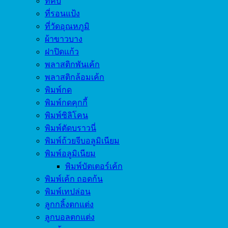
ที่คีบ
ที่รอนแป้ง
ที่วัดอุณหภูมิ
ผ้าขาวบาง
ฝาปิดแก้ว
พลาสติกพันเค้ก
พลาสติกล้อมเค้ก
พิมพ์กด
พิมพ์กดคุกกี้
พิมพ์ซิลิโคน
พิมพ์ตัดบราวนี่
พิมพ์ถ้วยจีบอลูมิเนียม
พิมพ์อลูมิเนียม
พิมพ์บัตเตอร์เค้ก
พิมพ์เค้ก ถอดก้น
พิมพ์เทปล่อน
ลูกกลิ้งตกแต่ง
ลูกบอลตกแต่ง