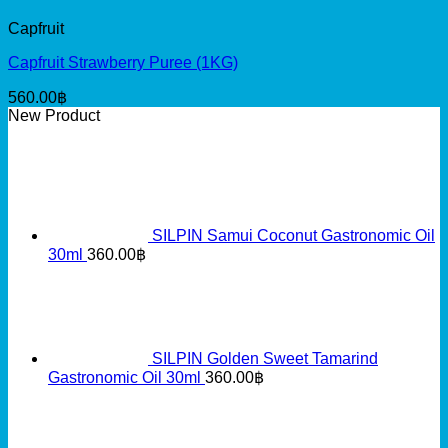
Capfruit
Capfruit Strawberry Puree (1KG)
560.00
฿
New Product
SILPIN Samui Coconut Gastronomic Oil
30ml
360.00
฿
SILPIN Golden Sweet Tamarind
Gastronomic Oil 30ml
360.00
฿