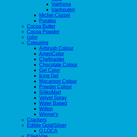
Valrhona
Vanhouten
Michel Cluizel
Puratos
Cocoa Butter
Cocoa Powder
color
Colouring
Airbrush Colour
AmeriColor
Chefmaster
Chocotate Colour
Gel Color
Icing Gel
Macaroon Colour
Powder Colour
SilikoMart
Velvet Spray
Water Based
Wilton
Winner's
Crackers
Edible Gold/Silver
Q LOCA
Elle&Vire