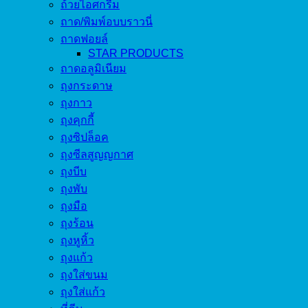
ถ้วยไอศกรีม
ถาด/พิมพ์อบบราวนี่
ถาดฟอยล์
STAR PRODUCTS
ถาดอลูมิเนียม
ถุงกระดาษ
ถุงกาว
ถุงคุกกี้
ถุงซิปล็อค
ถุงซีลสูญญกาศ
ถุงบีบ
ถุงพับ
ถุงมือ
ถุงร้อน
ถุงหูหิ้ว
ถุงแก้ว
ถุงใส่ขนม
ถุงใส่แก้ว