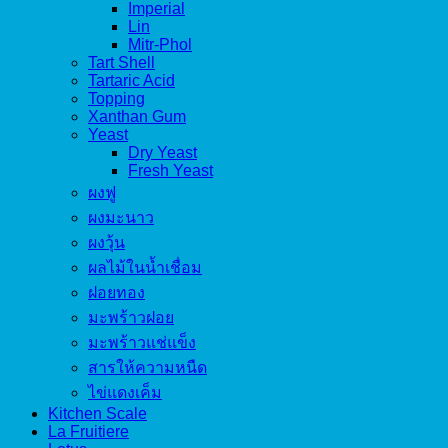
Imperial
Lin
Mitr-Phol
Tart Shell
Tartaric Acid
Topping
Xanthan Gum
Yeast
Dry Yeast
Fresh Yeast
ผงฟู
ผงมะนาว
ผงวุ้น
ผลไม้ในน้ำเชื่อม
ฝอยทอง
มะพร้าวฝอย
มะพร้าวแช่แข็ง
สารให้ความหนืด
ไข่แดงเค็ม
Kitchen Scale
La Fruitiere