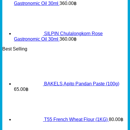
Gastronomic Oil 30ml
360.00
฿
SILPIN Chulalongkorn Rose
Gastronomic Oil 30ml
360.00
฿
Best Selling
BAKELS Apito Pandan Paste (100g)
65.00
฿
T55 French Wheat Flour (1KG)
80.00
฿