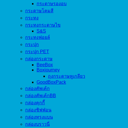
กระดาษรองอบ
กระดาษโคมสี
กระทง
กระทงกระดาษไข
S&S
กระทงฟอยล์
กระปุก
กระปุก PET
กล่องกระดาษ
BeeBox
Boxjourney
ถุงกระดาษหูเกลียว
GoodBoxPack
กล่องคัพเค้ก
กล่องคัพเค้กBB
กล่องคุกกี้
กล่องชิฟฟ่อน
กล่องทรงแบน
กล่องบราวนี่