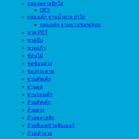
กล่องพลาสติกใส
OEX
กล่องเค้ก ฐานน้ำตาล ฝาใส
กล่องเค้ก ฐานขาว/ชมพู/ทอง
ขวด PET
ขวดบีบ
ขวดแก้ว
ช้อนไม้
ชุดช้อนตวง
ซองกระดาษ
ฐานคัพเค้ก
ฐานมูส
ฐานรองเค้ก
ถ้วยคัพเค้ก
ถ้วยตวง
ถ้วยพลาสติก
ถ้วยพีเอส/ถ้วยซัมเมอร์
ถ้วยเต้าอวย