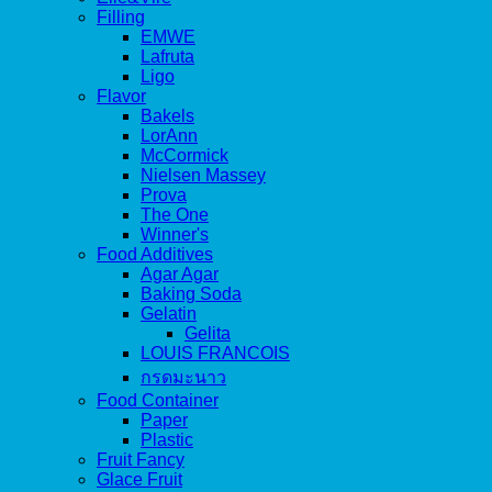
Filling
EMWE
Lafruta
Ligo
Flavor
Bakels
LorAnn
McCormick
Nielsen Massey
Prova
The One
Winner's
Food Additives
Agar Agar
Baking Soda
Gelatin
Gelita
LOUIS FRANCOIS
กรดมะนาว
Food Container
Paper
Plastic
Fruit Fancy
Glace Fruit