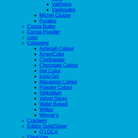
Valrhona
Vanhouten
Michel Cluizel
Puratos
Cocoa Butter
Cocoa Powder
color
Colouring
Airbrush Colour
AmeriColor
Chefmaster
Chocotate Colour
Gel Color
Icing Gel
Macaroon Colour
Powder Colour
SilikoMart
Velvet Spray
Water Based
Wilton
Winner's
Crackers
Edible Gold/Silver
Q LOCA
Elle&Vire