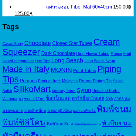
แผ่นรองอบ Fiber Mat 60x40cm
150.00
฿
Original
Current
125.00
฿
price
price
was:
is:
Tags
150.00฿.
125.00฿.
Cream
Chocolate
Closed Star Tubes
Cacao Barry
Squeezer
Dark Chocolate
Drop Flower Tubes
Fruit
France
Long Beach
based preparation
Leaf Tips
Long Beach Syrup
Piping
Made in Italy
MONIN
Petal Tubes
Tips
Pomona
Round Piping Tip
Product from Malaysia
Salted
SilikoMart
Syrup
Unsalted Butter
Butter
Specialty Tubes
ช็อกโกแลต
ดาร์กช็อกโกแลต
ถาด
ถาดขนม
Valrhona
ชา
ชาจากศรีลังกา
พิมพ์ขนม
ถาดขนมอบ
ถาดสี่เหลี่ยม
ถาดอลูมิเนียม
ผงผสมเครื่องดื่ม
พิมพ์ซิลิโคน
หัวบีบขนม
พิมพ์ไอศกรีม
หัวบีบกลีบดอกกุหลาบ