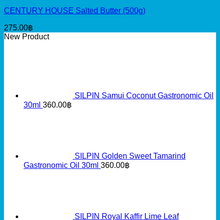
CENTURY HOUSE Salted Butter (500g)
275.00
฿
New Product
SILPIN Samui Coconut Gastronomic Oil
30ml
360.00
฿
SILPIN Golden Sweet Tamarind
Gastronomic Oil 30ml
360.00
฿
SILPIN Royal Kaffir Lime Leaf