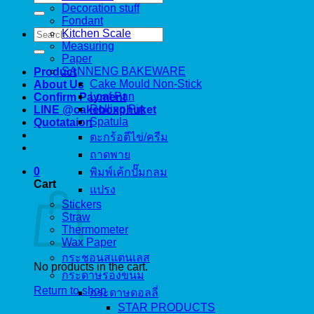
for:
Decoration stuff
Fondant
Search
Kitchen Scale
for:
Measuring
Paper
SANNENG BAKEWARE
Product
Cake Mould Non-Stick
About Us
Loaf Pan
Confirm Payment
Rolling Pin
LINE @cakeboxphuket
Spatula
Quotataion
ตะกร้อตีไข่/ครีม
ถาดพาย
0
พิมพ์เค้กปั๊มกลม
Cart
แปรง
Stickers
Straw
Thermometer
Wax Paper
กระชอนสแตนเลส
No products in the cart.
กระดาษรองขนม
Return to shop
กระดาษดอลลี่
STAR PRODUCTS