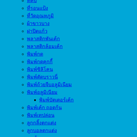
ที่คีบ
ที่รอนแป้ง
ที่วัดอุณหภูมิ
ผ้าขาวบาง
ฝาปิดแก้ว
พลาสติกพันเค้ก
พลาสติกล้อมเค้ก
พิมพ์กด
พิมพ์กดคุกกี้
พิมพ์ซิลิโคน
พิมพ์ตัดบราวนี่
พิมพ์ถ้วยจีบอลูมิเนียม
พิมพ์อลูมิเนียม
พิมพ์บัตเตอร์เค้ก
พิมพ์เค้ก ถอดก้น
พิมพ์เทปล่อน
ลูกกลิ้งตกแต่ง
ลูกบอลตกแต่ง