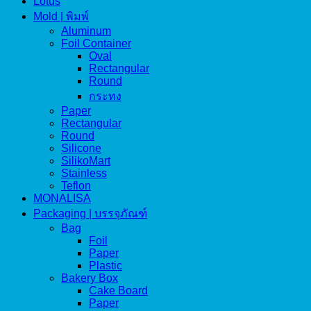
Lotus
Mold | พิมพ์
Aluminum
Foil Container
Oval
Rectangular
Round
กระทง
Paper
Rectangular
Round
Silicone
SilikoMart
Stainless
Teflon
MONALISA
Packaging | บรรจุภัณฑ์
Bag
Foil
Paper
Plastic
Bakery Box
Cake Board
Paper