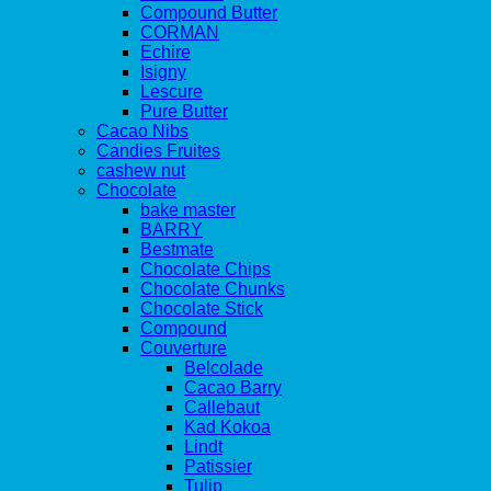
Compound Butter
CORMAN
Echire
Isigny
Lescure
Pure Butter
Cacao Nibs
Candies Fruites
cashew nut
Chocolate
bake master
BARRY
Bestmate
Chocolate Chips
Chocolate Chunks
Chocolate Stick
Compound
Couverture
Belcolade
Cacao Barry
Callebaut
Kad Kokoa
Lindt
Patissier
Tulip