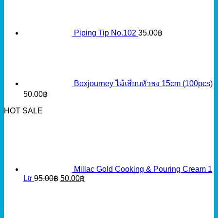
Piping Tip No.102
35.00
฿
Boxjourney ไม้เสียบหัวธง 15cm (100pcs)
50.00
฿
HOT SALE
Millac Gold Cooking & Pouring Cream 1
Original
Current
Ltr
95.00
฿
50.00
฿
price
price
was:
is:
95.00฿.
50.00฿.