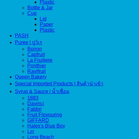
Plastic
Bottle & Jar
Cup
Lid
Paper
Plastic
PASH
Puree | ปูว์เร
Boiron
Capfruit
La Fruitiere
Ponthier
Ravifruit
Queen Bakery
Special Imported Products | สินค้านำเข้า
Syrup & Sauce | น้ำเชื่อม
1883
Davinci
Fabbri
Fruit Flovouring
GIFFARD
Hales's Blue Boy
Lin
Long Beach