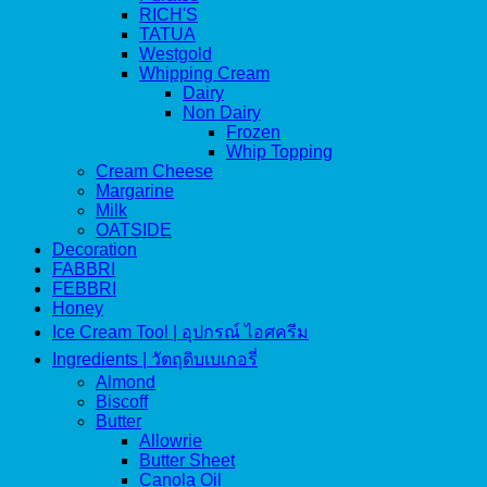
RICH'S
TATUA
Westgold
Whipping Cream
Dairy
Non Dairy
Frozen
Whip Topping
Cream Cheese
Margarine
Milk
OATSIDE
Decoration
FABBRI
FEBBRI
Honey
Ice Cream Tool | อุปกรณ์ ไอศครีม
Ingredients | วัตถุดิบเบเกอรี่
Almond
Biscoff
Butter
Allowrie
Butter Sheet
Canola Oil