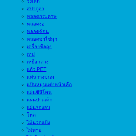
วงเค้ก
สปาตูล่า
หลอดกระดาษ
หลอดงอ
หลอดช้อน
หลอดชาไข่มุก
เครื่องซีลถุง
เทป
เหยือกตวง
แก้ว PET
แท่นวางขนม
แป้นหมุนแต่งหน้าเค้ก
แผ่นซิลิโคน
แผ่นปาดเค้ก
แผ่นรองอบ
โหล
ไม้นวดแป้ง
ไม้พาย