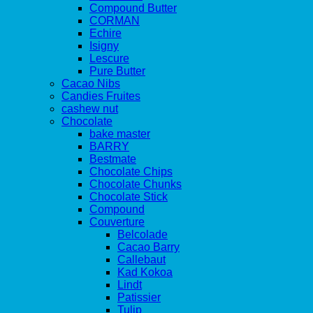
Compound Butter
CORMAN
Echire
Isigny
Lescure
Pure Butter
Cacao Nibs
Candies Fruites
cashew nut
Chocolate
bake master
BARRY
Bestmate
Chocolate Chips
Chocolate Chunks
Chocolate Stick
Compound
Couverture
Belcolade
Cacao Barry
Callebaut
Kad Kokoa
Lindt
Patissier
Tulip