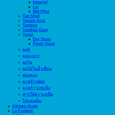
Imperial
Lin
Mitr-Phol
Tart Shell
Tartaric Acid
Topping
Xanthan Gum
Yeast
Dry Yeast
Fresh Yeast
ผงฟู
ผงมะนาว
ผงวุ้น
ผลไม้ในน้ำเชื่อม
ฝอยทอง
มะพร้าวฝอย
มะพร้าวแช่แข็ง
สารให้ความหนืด
ไข่แดงเค็ม
Kitchen Scale
La Fruitiere