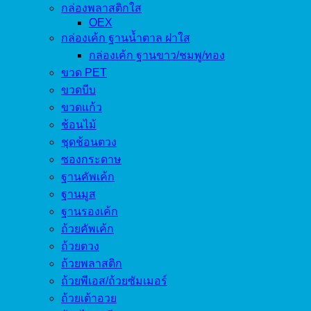
กล่องพลาสติกใส
OEX
กล่องเค้ก ฐานน้ำตาล ฝาใส
กล่องเค้ก ฐานขาว/ชมพู/ทอง
ขวด PET
ขวดบีบ
ขวดแก้ว
ช้อนไม้
ชุดช้อนตวง
ซองกระดาษ
ฐานคัพเค้ก
ฐานมูส
ฐานรองเค้ก
ถ้วยคัพเค้ก
ถ้วยตวง
ถ้วยพลาสติก
ถ้วยพีเอส/ถ้วยซัมเมอร์
ถ้วยเต้าอวย