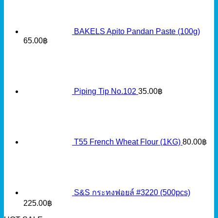
BAKELS Apito Pandan Paste (100g)
65.00
฿
Piping Tip No.102
35.00
฿
T55 French Wheat Flour (1KG)
80.00
฿
S&S กระทงฟอยล์ #3220 (500pcs)
225.00
฿