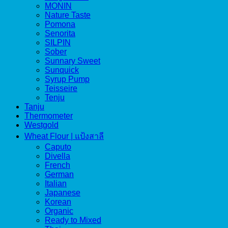
MONIN
Nature Taste
Pomona
Senorita
SILPIN
Sober
Sunnary Sweet
Sunquick
Syrup Pump
Teisseire
Tenju
Tanju
Thermometer
Westgold
Wheat Flour | แป้งสาลี
Caputo
Divella
French
German
Italian
Japanese
Korean
Organic
Ready to Mixed