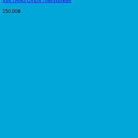
XIN TANG OVEN Thermometer
150.00
฿