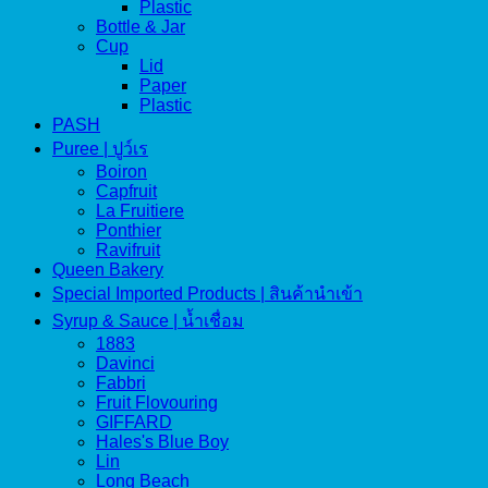
Plastic
Bottle & Jar
Cup
Lid
Paper
Plastic
PASH
Puree | ปูว์เร
Boiron
Capfruit
La Fruitiere
Ponthier
Ravifruit
Queen Bakery
Special Imported Products | สินค้านำเข้า
Syrup & Sauce | น้ำเชื่อม
1883
Davinci
Fabbri
Fruit Flovouring
GIFFARD
Hales's Blue Boy
Lin
Long Beach