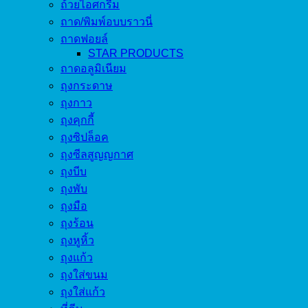
ถ้วยไอศกรีม
ถาด/พิมพ์อบบราวนี่
ถาดฟอยล์
STAR PRODUCTS
ถาดอลูมิเนียม
ถุงกระดาษ
ถุงกาว
ถุงคุกกี้
ถุงซิปล็อค
ถุงซีลสูญญกาศ
ถุงบีบ
ถุงพับ
ถุงมือ
ถุงร้อน
ถุงหูหิ้ว
ถุงแก้ว
ถุงใส่ขนม
ถุงใส่แก้ว