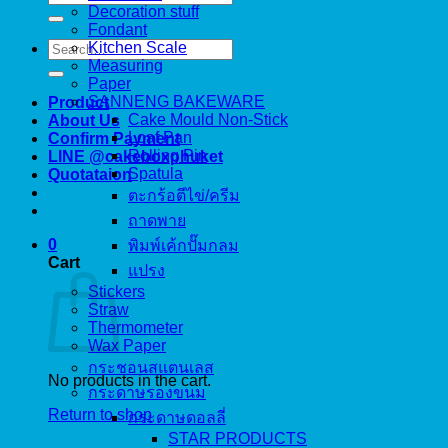
for:
Decoration stuff
Fondant
Search
Kitchen Scale
for:
Measuring
Paper
SANNENG BAKEWARE
Product
Cake Mould Non-Stick
About Us
Loaf Pan
Confirm Payment
Rolling Pin
LINE @cakeboxphuket
Spatula
Quotataion
ตะกร้อตีไข่/ครีม
ถาดพาย
0
พิมพ์เค้กปั๊มกลม
Cart
แปรง
Stickers
Straw
Thermometer
Wax Paper
กระชอนสแตนเลส
No products in the cart.
กระดาษรองขนม
Return to shop
กระดาษดอลลี่
STAR PRODUCTS