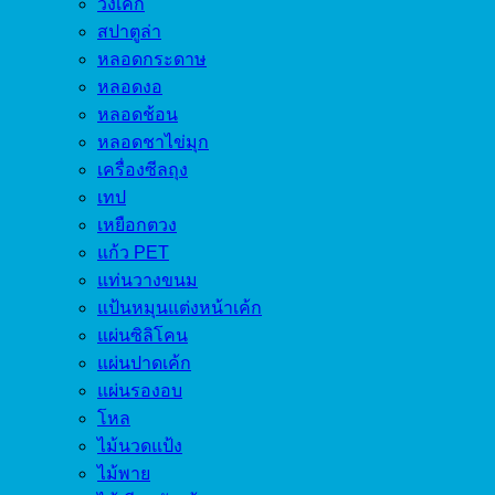
วงเค้ก
สปาตูล่า
หลอดกระดาษ
หลอดงอ
หลอดช้อน
หลอดชาไข่มุก
เครื่องซีลถุง
เทป
เหยือกตวง
แก้ว PET
แท่นวางขนม
แป้นหมุนแต่งหน้าเค้ก
แผ่นซิลิโคน
แผ่นปาดเค้ก
แผ่นรองอบ
โหล
ไม้นวดแป้ง
ไม้พาย