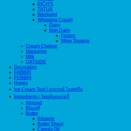
RICH'S
TATUA
Westgold
Whipping Cream
Dairy
Non Dairy
Frozen
Whip Topping
Cream Cheese
Margarine
Milk
OATSIDE
Decoration
FABBRI
FEBBRI
Honey
Ice Cream Tool | อุปกรณ์ ไอศครีม
Ingredients | วัตถุดิบเบเกอรี่
Almond
Biscoff
Butter
Allowrie
Butter Sheet
Canola Oil