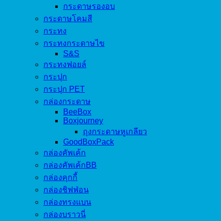
กระดาษรองอบ
กระดาษโคมสี
กระทง
กระทงกระดาษไข
S&S
กระทงฟอยล์
กระปุก
กระปุก PET
กล่องกระดาษ
BeeBox
Boxjourney
ถุงกระดาษหูเกลียว
GoodBoxPack
กล่องคัพเค้ก
กล่องคัพเค้กBB
กล่องคุกกี้
กล่องชิฟฟ่อน
กล่องทรงแบน
กล่องบราวนี่