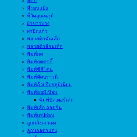
ที่คีบ
ที่รอนแป้ง
ที่วัดอุณหภูมิ
ผ้าขาวบาง
ฝาปิดแก้ว
พลาสติกพันเค้ก
พลาสติกล้อมเค้ก
พิมพ์กด
พิมพ์กดคุกกี้
พิมพ์ซิลิโคน
พิมพ์ตัดบราวนี่
พิมพ์ถ้วยจีบอลูมิเนียม
พิมพ์อลูมิเนียม
พิมพ์บัตเตอร์เค้ก
พิมพ์เค้ก ถอดก้น
พิมพ์เทปล่อน
ลูกกลิ้งตกแต่ง
ลูกบอลตกแต่ง