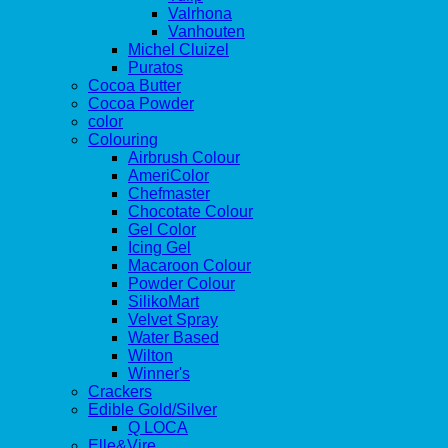
Valrhona
Vanhouten
Michel Cluizel
Puratos
Cocoa Butter
Cocoa Powder
color
Colouring
Airbrush Colour
AmeriColor
Chefmaster
Chocotate Colour
Gel Color
Icing Gel
Macaroon Colour
Powder Colour
SilikoMart
Velvet Spray
Water Based
Wilton
Winner's
Crackers
Edible Gold/Silver
Q LOCA
Elle&Vire