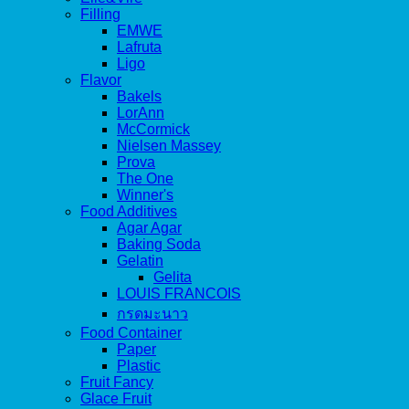
Filling
EMWE
Lafruta
Ligo
Flavor
Bakels
LorAnn
McCormick
Nielsen Massey
Prova
The One
Winner's
Food Additives
Agar Agar
Baking Soda
Gelatin
Gelita
LOUIS FRANCOIS
กรดมะนาว
Food Container
Paper
Plastic
Fruit Fancy
Glace Fruit