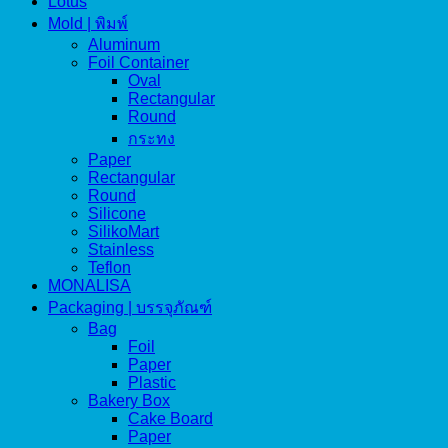
Lotus
Mold | พิมพ์
Aluminum
Foil Container
Oval
Rectangular
Round
กระทง
Paper
Rectangular
Round
Silicone
SilikoMart
Stainless
Teflon
MONALISA
Packaging | บรรจุภัณฑ์
Bag
Foil
Paper
Plastic
Bakery Box
Cake Board
Paper