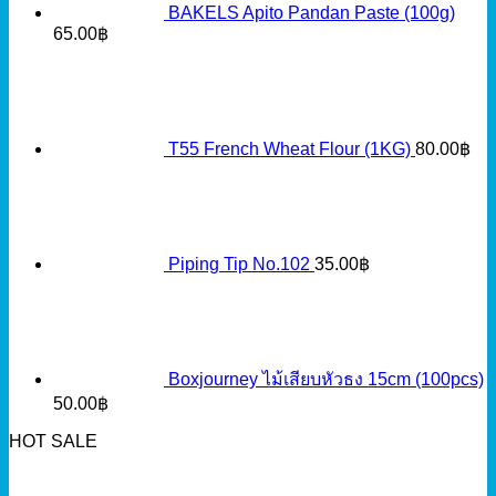
BAKELS Apito Pandan Paste (100g)
65.00
฿
T55 French Wheat Flour (1KG)
80.00
฿
Piping Tip No.102
35.00
฿
Boxjourney ไม้เสียบหัวธง 15cm (100pcs)
50.00
฿
HOT SALE