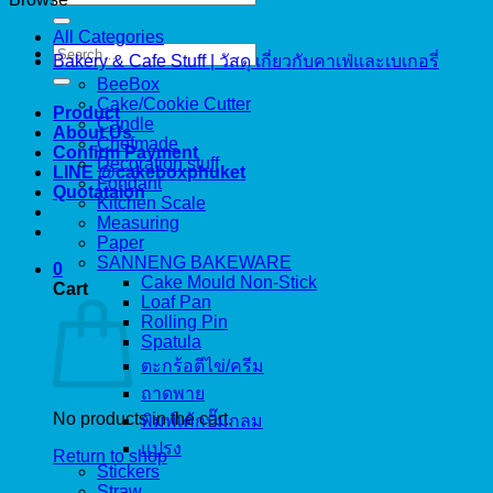
for:
All Categories
Search
Bakery & Cafe Stuff | วัสดุ เกี่ยวกับคาเฟ่และเบเกอรี่
for:
BeeBox
Cake/Cookie Cutter
Product
Candle
About Us
Chefmade
Confirm Payment
Decoration stuff
LINE @cakeboxphuket
Fondant
Quotataion
Kitchen Scale
Measuring
Paper
SANNENG BAKEWARE
0
Cake Mould Non-Stick
Cart
Loaf Pan
Rolling Pin
Spatula
ตะกร้อตีไข่/ครีม
ถาดพาย
No products in the cart.
พิมพ์เค้กปั๊มกลม
แปรง
Return to shop
Stickers
Straw