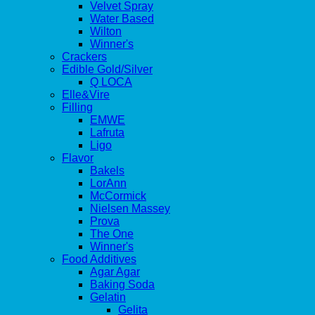
Velvet Spray
Water Based
Wilton
Winner's
Crackers
Edible Gold/Silver
Q LOCA
Elle&Vire
Filling
EMWE
Lafruta
Ligo
Flavor
Bakels
LorAnn
McCormick
Nielsen Massey
Prova
The One
Winner's
Food Additives
Agar Agar
Baking Soda
Gelatin
Gelita