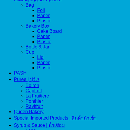
Bag
Foil
Paper
Plastic
Bakery Box
Cake Board
Paper
Plastic
Bottle & Jar
Cup
Lid
Paper
Plastic
PASH
Puree | ปูว์เร
Boiron
Capfruit
La Fruitiere
Ponthier
Ravifruit
Queen Bakery
Special Imported Products | สินค้านำเข้า
Syrup & Sauce | น้ำเชื่อม