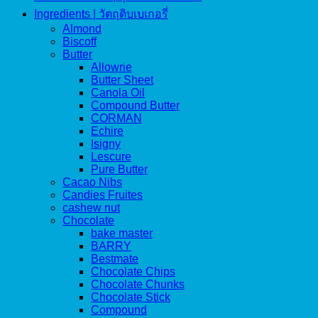
Ingredients | วัตถุดิบเบเกอรี่
Almond
Biscoff
Butter
Allowrie
Butter Sheet
Canola Oil
Compound Butter
CORMAN
Echire
Isigny
Lescure
Pure Butter
Cacao Nibs
Candies Fruites
cashew nut
Chocolate
bake master
BARRY
Bestmate
Chocolate Chips
Chocolate Chunks
Chocolate Stick
Compound