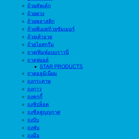
ถ้วยคัพเค้ก
ถ้วยตวง
ถ้วยพลาสติก
ถ้วยพีเอส/ถ้วยซัมเมอร์
ถ้วยเต้าอวย
ถ้วยไอศกรีม
ถาด/พิมพ์อบบราวนี่
ถาดฟอยล์
STAR PRODUCTS
ถาดอลูมิเนียม
ถุงกระดาษ
ถุงกาว
ถุงคุกกี้
ถุงซิปล็อค
ถุงซีลสูญญกาศ
ถุงบีบ
ถุงพับ
ถุงมือ