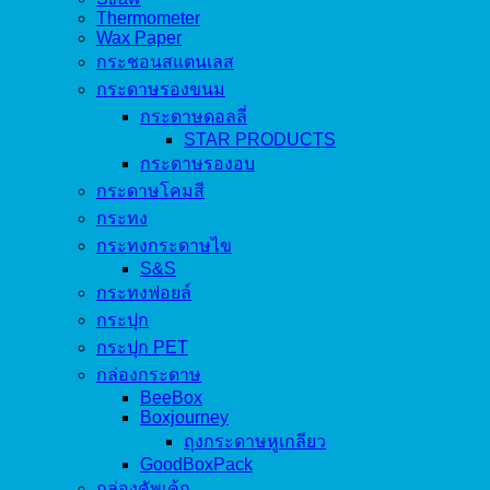
Thermometer
Wax Paper
กระชอนสแตนเลส
กระดาษรองขนม
กระดาษดอลลี่
STAR PRODUCTS
กระดาษรองอบ
กระดาษโคมสี
กระทง
กระทงกระดาษไข
S&S
กระทงฟอยล์
กระปุก
กระปุก PET
กล่องกระดาษ
BeeBox
Boxjourney
ถุงกระดาษหูเกลียว
GoodBoxPack
กล่องคัพเค้ก