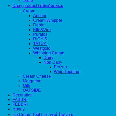
Dairy product | ผลิตภัณฑ์นม
Cream
Anchor
Cream Whipper
Debic
Elle&Vire
Puratos
RICH'S
TATUA
Westgold
Whipping Cream
Dairy
Non Dairy
Frozen
Whip Topping
Cream Cheese
Margarine
Milk
OATSIDE
Decoration
FABBRI
FEBBRI
Honey
Ice Cream Tool | อุปกรณ์ ไอศครีม