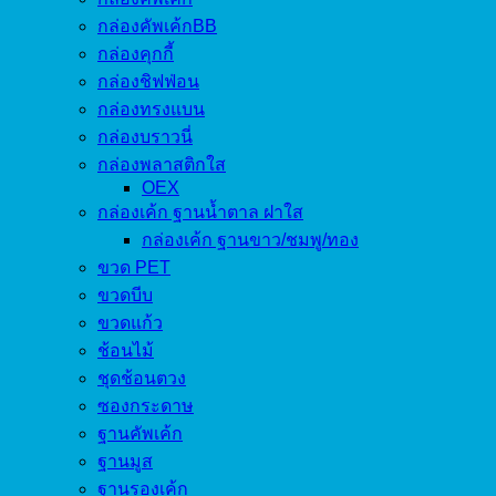
กล่องคัพเค้กBB
กล่องคุกกี้
กล่องชิฟฟ่อน
กล่องทรงแบน
กล่องบราวนี่
กล่องพลาสติกใส
OEX
กล่องเค้ก ฐานน้ำตาล ฝาใส
กล่องเค้ก ฐานขาว/ชมพู/ทอง
ขวด PET
ขวดบีบ
ขวดแก้ว
ช้อนไม้
ชุดช้อนตวง
ซองกระดาษ
ฐานคัพเค้ก
ฐานมูส
ฐานรองเค้ก