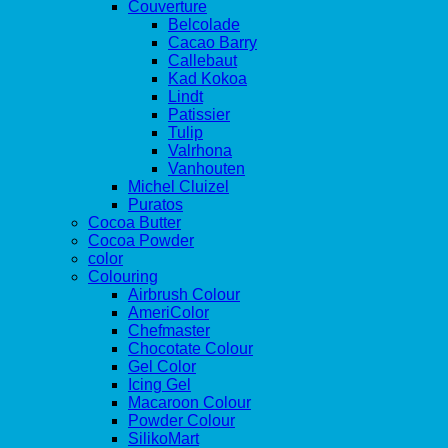
Couverture
Belcolade
Cacao Barry
Callebaut
Kad Kokoa
Lindt
Patissier
Tulip
Valrhona
Vanhouten
Michel Cluizel
Puratos
Cocoa Butter
Cocoa Powder
color
Colouring
Airbrush Colour
AmeriColor
Chefmaster
Chocotate Colour
Gel Color
Icing Gel
Macaroon Colour
Powder Colour
SilikoMart