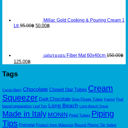
Millac Gold Cooking & Pouring Cream 1
Original
Current
Ltr
95.00
฿
50.00
฿
price
price
was:
is:
95.00฿.
50.00฿.
แผ่นรองอบ Fiber Mat 60x40cm
150.00
฿
Original
Current
125.00
฿
price
price
was:
is:
Tags
150.00฿.
125.00฿.
Cream
Chocolate
Closed Star Tubes
Cacao Barry
Squeezer
Dark Chocolate
Drop Flower Tubes
Fruit
France
Long Beach
based preparation
Leaf Tips
Long Beach Syrup
Piping
Made in Italy
MONIN
Petal Tubes
Tips
Pomona
Round Piping Tip
Product from Malaysia
Salted