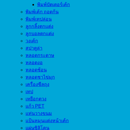
พิมพ์บัตเตอร์เค้ก
พิมพ์เค้ก ถอดก้น
พิมพ์เทปล่อน
ลูกกลิ้งตกแต่ง
ลูกบอลตกแต่ง
วงเค้ก
สปาตูล่า
หลอดกระดาษ
หลอดงอ
หลอดช้อน
หลอดชาไข่มุก
เครื่องซีลถุง
เทป
เหยือกตวง
แก้ว PET
แท่นวางขนม
แป้นหมุนแต่งหน้าเค้ก
แผ่นซิลิโคน