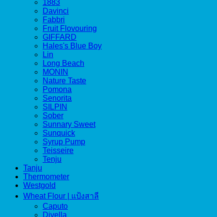
1883
Davinci
Fabbri
Fruit Flovouring
GIFFARD
Hales's Blue Boy
Lin
Long Beach
MONIN
Nature Taste
Pomona
Senorita
SILPIN
Sober
Sunnary Sweet
Sunquick
Syrup Pump
Teisseire
Tenju
Tanju
Thermometer
Westgold
Wheat Flour | แป้งสาลี
Caputo
Divella