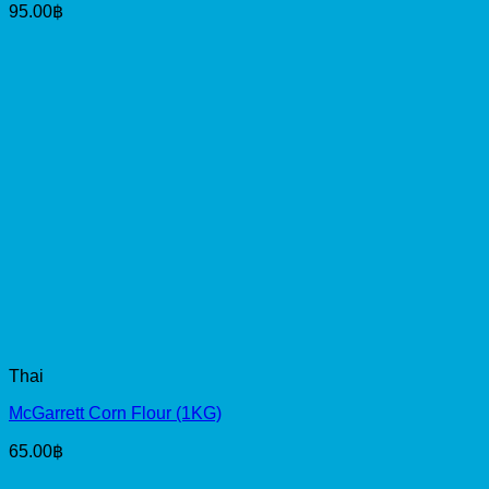
95.00
฿
Thai
McGarrett Corn Flour (1KG)
65.00
฿