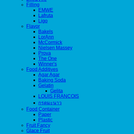
Filling
EMWE
Lafruta
Ligo
Flavor
Bakels
LorAnn
McCormick
Nielsen Massey
Prova
The One
Winner's
Food Additives
Agar Agar
Baking Soda
Gelatin
Gelita
LOUIS FRANCOIS
กรดมะนาว
Food Container
Paper
Plastic
Fruit Fancy
Glace Fruit