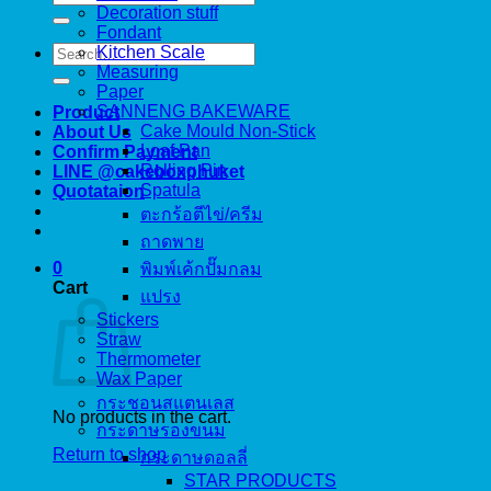
for:
Decoration stuff
Fondant
Search
Kitchen Scale
for:
Measuring
Paper
SANNENG BAKEWARE
Product
Cake Mould Non-Stick
About Us
Loaf Pan
Confirm Payment
Rolling Pin
LINE @cakeboxphuket
Spatula
Quotataion
ตะกร้อตีไข่/ครีม
ถาดพาย
0
พิมพ์เค้กปั๊มกลม
Cart
แปรง
Stickers
Straw
Thermometer
Wax Paper
กระชอนสแตนเลส
No products in the cart.
กระดาษรองขนม
Return to shop
กระดาษดอลลี่
STAR PRODUCTS