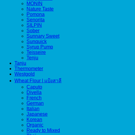
MONIN
Nature Taste
Pomona
Senorita
SILPIN
Sober
Sunnary Sweet
Sunquick
Syrup Pump
Teisseire
Tenju
Tanju
Thermometer
Westgold
Wheat Flour | แป้งสาลี
Caputo
Divella
French
German
Italian
Japanese
Korean
Organic
Ready to Mixed