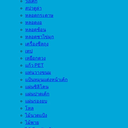
วงเค้ก
สปาตูล่า
หลอดกระดาษ
หลอดงอ
หลอดช้อน
หลอดชาไข่มุก
เครื่องซีลถุง
เทป
เหยือกตวง
แก้ว PET
แท่นวางขนม
แป้นหมุนแต่งหน้าเค้ก
แผ่นซิลิโคน
แผ่นปาดเค้ก
แผ่นรองอบ
โหล
ไม้นวดแป้ง
ไม้พาย