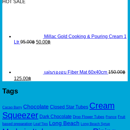
HOT SALE
Millac Gold Cooking & Pouring Cream 1
Original
Current
Ltr
95.00
฿
50.00
฿
price
price
was:
is:
95.00฿.
50.00฿.
แผ่นรองอบ Fiber Mat 60x40cm
150.00
฿
Original
Current
125.00
฿
price
price
was:
is:
Tags
150.00฿.
125.00฿.
Cream
Chocolate
Closed Star Tubes
Cacao Barry
Squeezer
Dark Chocolate
Drop Flower Tubes
Fruit
France
Long Beach
based preparation
Leaf Tips
Long Beach Syrup