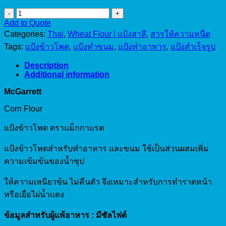
McGarrett
Corn
Add to Quote
Flour
Categories:
Thai
,
Wheat Flour | แป้งสาลี
,
สารให้ความหนืด
(1KG)
Tags:
แป้งข้าวโพด
,
แป้งทำขนม
,
แป้งทำอาหาร
,
แป้งสำเร็จรูป
quantity
Description
Additional information
McGarrett
Corn Flour
แป้งข้าวโพด ตราแม็กกาแรต
แป้งข้าวโพดสำหรับทำอาหาร และขนม ใช้เป็นส่วนผสมเพิ่ม
ความเข้มข้นของน้ำซุป
ให้ความเหนียวข้น ไม่คืนตัว จึงเหมาะสำหรับการทำราดหน้า
หรือเยื่อไผ่น้ำแดง
ข้อมูลสำหรับผู้แพ้อาหาร : มีซัลไฟต์