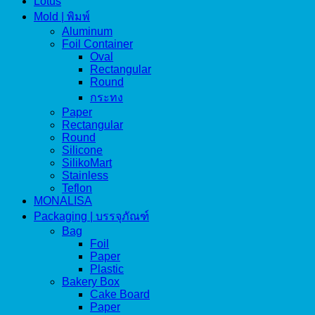
Lotus
Mold | พิมพ์
Aluminum
Foil Container
Oval
Rectangular
Round
กระทง
Paper
Rectangular
Round
Silicone
SilikoMart
Stainless
Teflon
MONALISA
Packaging | บรรจุภัณฑ์
Bag
Foil
Paper
Plastic
Bakery Box
Cake Board
Paper