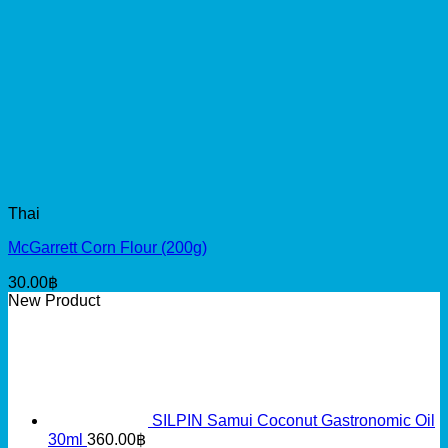
Thai
McGarrett Corn Flour (200g)
30.00
฿
New Product
SILPIN Samui Coconut Gastronomic Oil
30ml
360.00
฿