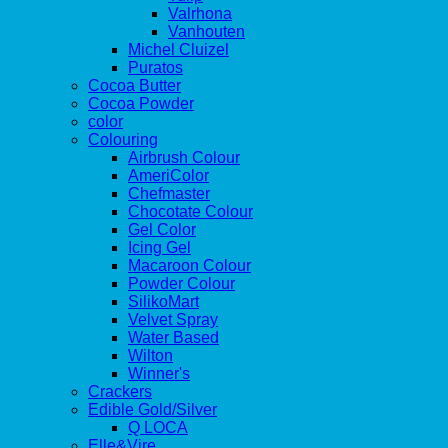
Valrhona
Vanhouten
Michel Cluizel
Puratos
Cocoa Butter
Cocoa Powder
color
Colouring
Airbrush Colour
AmeriColor
Chefmaster
Chocotate Colour
Gel Color
Icing Gel
Macaroon Colour
Powder Colour
SilikoMart
Velvet Spray
Water Based
Wilton
Winner's
Crackers
Edible Gold/Silver
Q LOCA
Elle&Vire