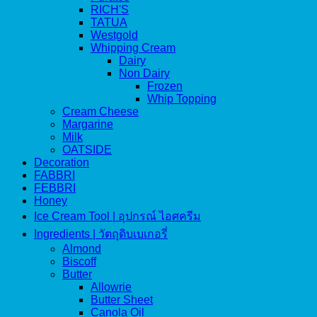
RICH'S
TATUA
Westgold
Whipping Cream
Dairy
Non Dairy
Frozen
Whip Topping
Cream Cheese
Margarine
Milk
OATSIDE
Decoration
FABBRI
FEBBRI
Honey
Ice Cream Tool | อุปกรณ์ ไอศครีม
Ingredients | วัตถุดิบเบเกอรี่
Almond
Biscoff
Butter
Allowrie
Butter Sheet
Canola Oil