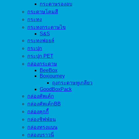
กระดาษรองอบ
กระดาษโคมสี
กระทง
กระทงกระดาษไข
S&S
กระทงฟอยล์
กระปุก
กระปุก PET
กล่องกระดาษ
BeeBox
Boxjourney
ถุงกระดาษหูเกลียว
GoodBoxPack
กล่องคัพเค้ก
กล่องคัพเค้กBB
กล่องคุกกี้
กล่องชิฟฟ่อน
กล่องทรงแบน
กล่องบราวนี่