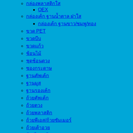
กล่องพลาสติกใส
OEX
กล่องเค้ก ฐานน้ำตาล ฝาใส
กล่องเค้ก ฐานขาว/ชมพู/ทอง
ขวด PET
ขวดบีบ
ขวดแก้ว
ช้อนไม้
ชุดช้อนตวง
ซองกระดาษ
ฐานคัพเค้ก
ฐานมูส
ฐานรองเค้ก
ถ้วยคัพเค้ก
ถ้วยตวง
ถ้วยพลาสติก
ถ้วยพีเอส/ถ้วยซัมเมอร์
ถ้วยเต้าอวย