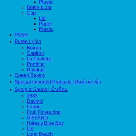
Plastic
Bottle & Jar
Cup
Lid
Paper
Plastic
PASH
Puree | ปูว์เร
Boiron
Capfruit
La Fruitiere
Ponthier
Ravifruit
Queen Bakery
Special Imported Products | สินค้านำเข้า
Syrup & Sauce | น้ำเชื่อม
1883
Davinci
Fabbri
Fruit Flovouring
GIFFARD
Hales's Blue Boy
Lin
Long Beach