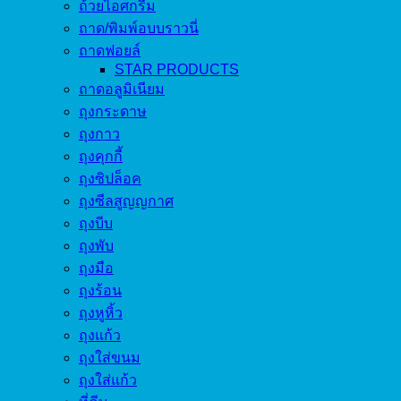
ถ้วยไอศกรีม
ถาด/พิมพ์อบบราวนี่
ถาดฟอยล์
STAR PRODUCTS
ถาดอลูมิเนียม
ถุงกระดาษ
ถุงกาว
ถุงคุกกี้
ถุงซิปล็อค
ถุงซีลสูญญกาศ
ถุงบีบ
ถุงพับ
ถุงมือ
ถุงร้อน
ถุงหูหิ้ว
ถุงแก้ว
ถุงใส่ขนม
ถุงใส่แก้ว