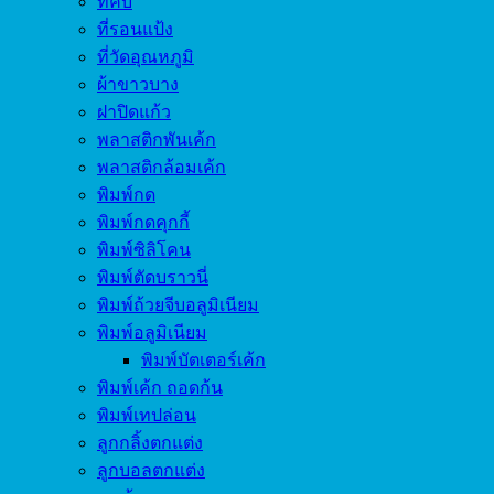
ที่คีบ
ที่รอนแป้ง
ที่วัดอุณหภูมิ
ผ้าขาวบาง
ฝาปิดแก้ว
พลาสติกพันเค้ก
พลาสติกล้อมเค้ก
พิมพ์กด
พิมพ์กดคุกกี้
พิมพ์ซิลิโคน
พิมพ์ตัดบราวนี่
พิมพ์ถ้วยจีบอลูมิเนียม
พิมพ์อลูมิเนียม
พิมพ์บัตเตอร์เค้ก
พิมพ์เค้ก ถอดก้น
พิมพ์เทปล่อน
ลูกกลิ้งตกแต่ง
ลูกบอลตกแต่ง