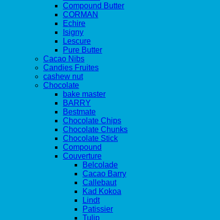
Compound Butter
CORMAN
Echire
Isigny
Lescure
Pure Butter
Cacao Nibs
Candies Fruites
cashew nut
Chocolate
bake master
BARRY
Bestmate
Chocolate Chips
Chocolate Chunks
Chocolate Stick
Compound
Couverture
Belcolade
Cacao Barry
Callebaut
Kad Kokoa
Lindt
Patissier
Tulip