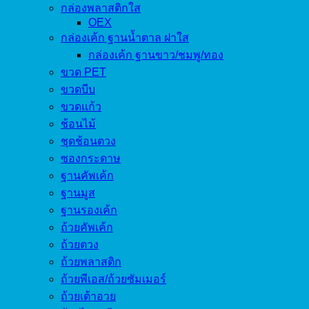
กล่องพลาสติกใส
OEX
กล่องเค้ก ฐานน้ำตาล ฝาใส
กล่องเค้ก ฐานขาว/ชมพู/ทอง
ขวด PET
ขวดบีบ
ขวดแก้ว
ช้อนไม้
ชุดช้อนตวง
ซองกระดาษ
ฐานคัพเค้ก
ฐานมูส
ฐานรองเค้ก
ถ้วยคัพเค้ก
ถ้วยตวง
ถ้วยพลาสติก
ถ้วยพีเอส/ถ้วยซัมเมอร์
ถ้วยเต้าอวย