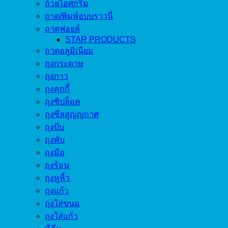
ถ้วยไอศกรีม
ถาด/พิมพ์อบบราวนี่
ถาดฟอยล์
STAR PRODUCTS
ถาดอลูมิเนียม
ถุงกระดาษ
ถุงกาว
ถุงคุกกี้
ถุงซิปล็อค
ถุงซีลสูญญกาศ
ถุงบีบ
ถุงพับ
ถุงมือ
ถุงร้อน
ถุงหูหิ้ว
ถุงแก้ว
ถุงใส่ขนม
ถุงใส่แก้ว