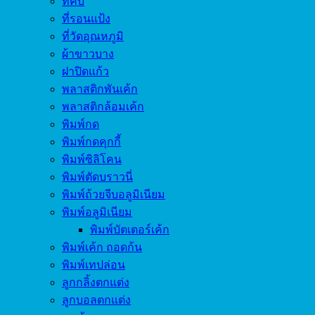
ที่คีบ
ที่รอนแป้ง
ที่วัดอุณหภูมิ
ผ้าขาวบาง
ฝาปิดแก้ว
พลาสติกพันเค้ก
พลาสติกล้อมเค้ก
พิมพ์กด
พิมพ์กดคุกกี้
พิมพ์ซิลิโคน
พิมพ์ตัดบราวนี่
พิมพ์ถ้วยจีบอลูมิเนียม
พิมพ์อลูมิเนียม
พิมพ์บัตเตอร์เค้ก
พิมพ์เค้ก ถอดก้น
พิมพ์เทปล่อน
ลูกกลิ้งตกแต่ง
ลูกบอลตกแต่ง