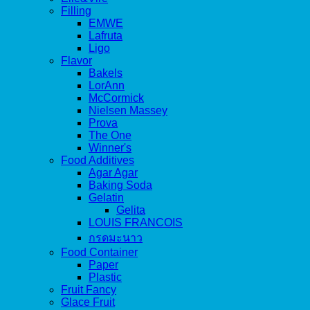
Filling
EMWE
Lafruta
Ligo
Flavor
Bakels
LorAnn
McCormick
Nielsen Massey
Prova
The One
Winner's
Food Additives
Agar Agar
Baking Soda
Gelatin
Gelita
LOUIS FRANCOIS
กรดมะนาว
Food Container
Paper
Plastic
Fruit Fancy
Glace Fruit