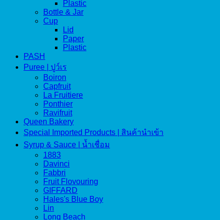
Plastic
Bottle & Jar
Cup
Lid
Paper
Plastic
PASH
Puree | ปูว์เร
Boiron
Capfruit
La Fruitiere
Ponthier
Ravifruit
Queen Bakery
Special Imported Products | สินค้านำเข้า
Syrup & Sauce | น้ำเชื่อม
1883
Davinci
Fabbri
Fruit Flovouring
GIFFARD
Hales's Blue Boy
Lin
Long Beach