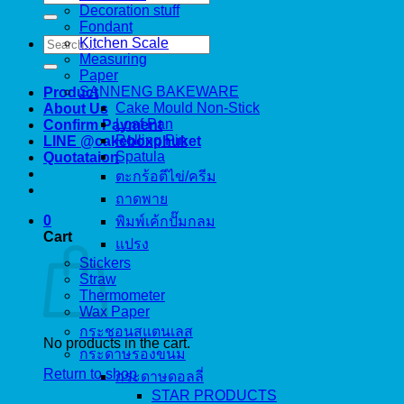
for:
Decoration stuff
Fondant
Search
Kitchen Scale
for:
Measuring
Paper
SANNENG BAKEWARE
Product
Cake Mould Non-Stick
About Us
Loaf Pan
Confirm Payment
Rolling Pin
LINE @cakeboxphuket
Spatula
Quotataion
ตะกร้อตีไข่/ครีม
ถาดพาย
0
พิมพ์เค้กปั๊มกลม
Cart
แปรง
Stickers
Straw
Thermometer
Wax Paper
กระชอนสแตนเลส
No products in the cart.
กระดาษรองขนม
Return to shop
กระดาษดอลลี่
STAR PRODUCTS