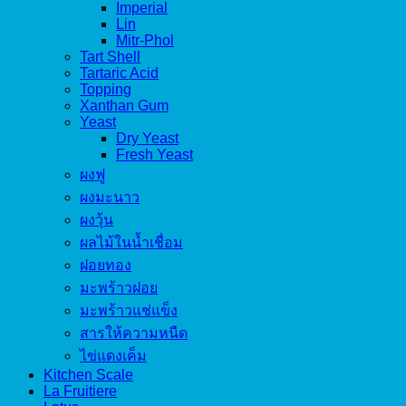
Imperial
Lin
Mitr-Phol
Tart Shell
Tartaric Acid
Topping
Xanthan Gum
Yeast
Dry Yeast
Fresh Yeast
ผงฟู
ผงมะนาว
ผงวุ้น
ผลไม้ในน้ำเชื่อม
ฝอยทอง
มะพร้าวฝอย
มะพร้าวแช่แข็ง
สารให้ความหนืด
ไข่แดงเค็ม
Kitchen Scale
La Fruitiere