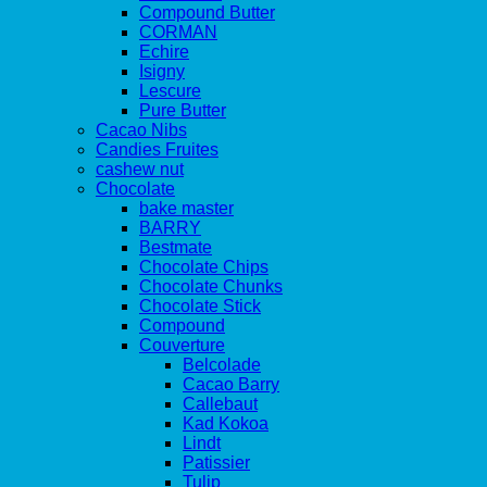
Compound Butter
CORMAN
Echire
Isigny
Lescure
Pure Butter
Cacao Nibs
Candies Fruites
cashew nut
Chocolate
bake master
BARRY
Bestmate
Chocolate Chips
Chocolate Chunks
Chocolate Stick
Compound
Couverture
Belcolade
Cacao Barry
Callebaut
Kad Kokoa
Lindt
Patissier
Tulip