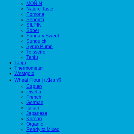
MONIN
Nature Taste
Pomona
Senorita
SILPIN
Sober
Sunnary Sweet
Sunquick
Syrup Pump
Teisseire
Tenju
Tanju
Thermometer
Westgold
Wheat Flour | แป้งสาลี
Caputo
Divella
French
German
Italian
Japanese
Korean
Organic
Ready to Mixed