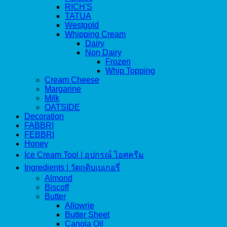
RICH'S
TATUA
Westgold
Whipping Cream
Dairy
Non Dairy
Frozen
Whip Topping
Cream Cheese
Margarine
Milk
OATSIDE
Decoration
FABBRI
FEBBRI
Honey
Ice Cream Tool | อุปกรณ์ ไอศครีม
Ingredients | วัตถุดิบเบเกอรี่
Almond
Biscoff
Butter
Allowrie
Butter Sheet
Canola Oil