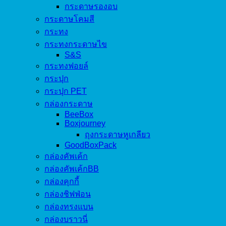
กระดาษรองอบ
กระดาษโคมสี
กระทง
กระทงกระดาษไข
S&S
กระทงฟอยล์
กระปุก
กระปุก PET
กล่องกระดาษ
BeeBox
Boxjourney
ถุงกระดาษหูเกลียว
GoodBoxPack
กล่องคัพเค้ก
กล่องคัพเค้กBB
กล่องคุกกี้
กล่องชิฟฟ่อน
กล่องทรงแบน
กล่องบราวนี่