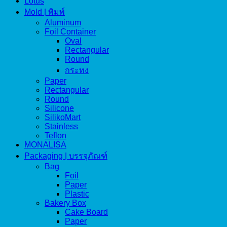
Lotus
Mold | พิมพ์
Aluminum
Foil Container
Oval
Rectangular
Round
กระทง
Paper
Rectangular
Round
Silicone
SilikoMart
Stainless
Teflon
MONALISA
Packaging | บรรจุภัณฑ์
Bag
Foil
Paper
Plastic
Bakery Box
Cake Board
Paper