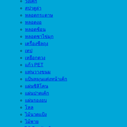
วงเค้ก
สปาตูล่า
หลอดกระดาษ
หลอดงอ
หลอดช้อน
หลอดชาไข่มุก
เครื่องซีลถุง
เทป
เหยือกตวง
แก้ว PET
แท่นวางขนม
แป้นหมุนแต่งหน้าเค้ก
แผ่นซิลิโคน
แผ่นปาดเค้ก
แผ่นรองอบ
โหล
ไม้นวดแป้ง
ไม้พาย