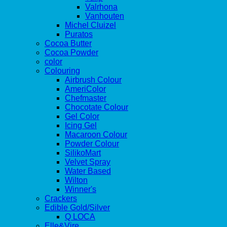
Valrhona
Vanhouten
Michel Cluizel
Puratos
Cocoa Butter
Cocoa Powder
color
Colouring
Airbrush Colour
AmeriColor
Chefmaster
Chocotate Colour
Gel Color
Icing Gel
Macaroon Colour
Powder Colour
SilikoMart
Velvet Spray
Water Based
Wilton
Winner's
Crackers
Edible Gold/Silver
Q LOCA
Elle&Vire