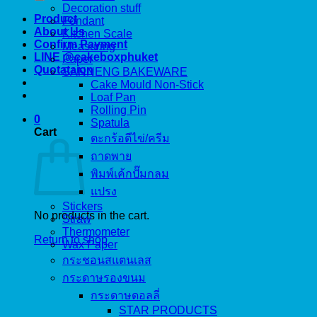
Decoration stuff
Product
Fondant
About Us
Kitchen Scale
Confirm Payment
Measuring
LINE @cakeboxphuket
Paper
Quotataion
SANNENG BAKEWARE
Cake Mould Non-Stick
Loaf Pan
Rolling Pin
0
Spatula
Cart
ตะกร้อตีไข่/ครีม
ถาดพาย
พิมพ์เค้กปั๊มกลม
แปรง
Stickers
No products in the cart.
Straw
Thermometer
Return to shop
Wax Paper
กระชอนสแตนเลส
กระดาษรองขนม
กระดาษดอลลี่
STAR PRODUCTS