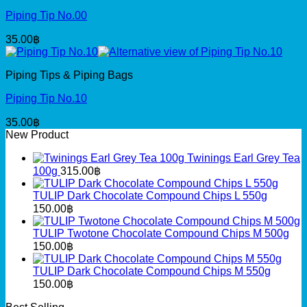
Piping Tip No.00
35.00
฿
Piping Tips & Piping Bags
Piping Tip No.10
35.00
฿
New Product
Twinings Earl Grey Tea
100g
315.00
฿
TULIP Dark Chocolate Compound Chips L 550g
150.00
฿
TULIP Twotone Chocolate Compound Chips M 500g
150.00
฿
TULIP Dark Chocolate Compound Chips M 550g
150.00
฿