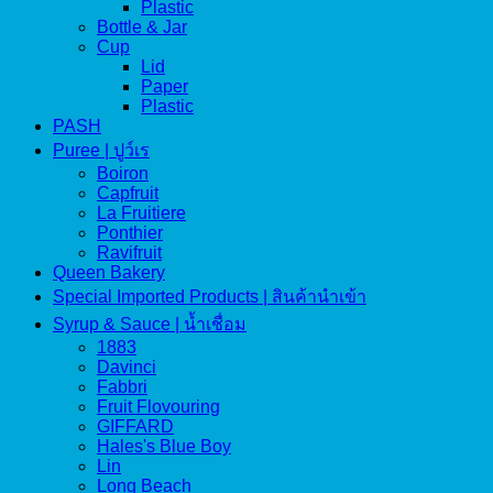
Plastic
Bottle & Jar
Cup
Lid
Paper
Plastic
PASH
Puree | ปูว์เร
Boiron
Capfruit
La Fruitiere
Ponthier
Ravifruit
Queen Bakery
Special Imported Products | สินค้านำเข้า
Syrup & Sauce | น้ำเชื่อม
1883
Davinci
Fabbri
Fruit Flovouring
GIFFARD
Hales's Blue Boy
Lin
Long Beach