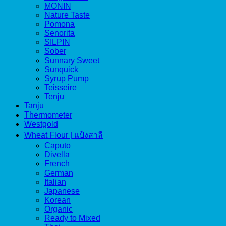
MONIN
Nature Taste
Pomona
Senorita
SILPIN
Sober
Sunnary Sweet
Sunquick
Syrup Pump
Teisseire
Tenju
Tanju
Thermometer
Westgold
Wheat Flour | แป้งสาลี
Caputo
Divella
French
German
Italian
Japanese
Korean
Organic
Ready to Mixed