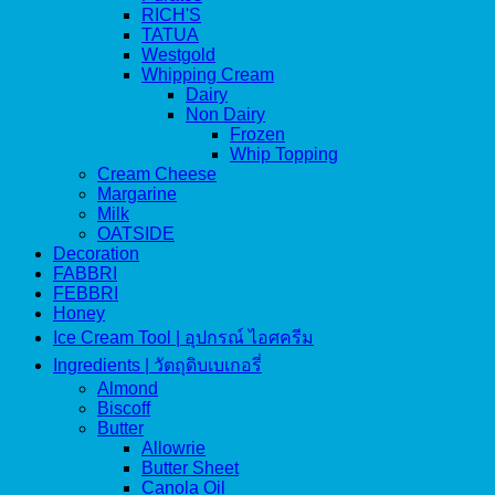
RICH'S
TATUA
Westgold
Whipping Cream
Dairy
Non Dairy
Frozen
Whip Topping
Cream Cheese
Margarine
Milk
OATSIDE
Decoration
FABBRI
FEBBRI
Honey
Ice Cream Tool | อุปกรณ์ ไอศครีม
Ingredients | วัตถุดิบเบเกอรี่
Almond
Biscoff
Butter
Allowrie
Butter Sheet
Canola Oil