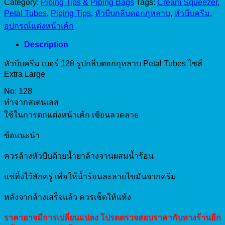
No.128
Category:
Piping Tips & Piping Bags
Tags:
Cream Squeezer
,
quantity
Petal Tubes
,
Piping Tips
,
หัวบีบกลีบดอกกุหลาบ
,
หัวบีบครีม
,
อุปกรณ์แต่งหน้าเค้ก
Description
หัวบีบครีม เบอร์ 128 รูปกลีบดอกกุหลาบ Petal Tubes ไซส์
Extra Large
No: 128
ทำจากสเตนเลส
ใช้ในการตกแต่งหน้าเค้ก เขียนลวดลาย
ข้อแนะนำ
ควรล้างหัวบีบด้วยน้ำยาล้างจานผสมน้ำร้อน
แช่ทิ้งไว้สักครู่ เพื่อให้น้ำร้อนละลายไขมันจากครีม
หลังจากล้างเสร็จแล้ว ควรเช็ดให้แห้ง
ราคาอาจมีการเปลี่ยนแปลง โปรดตรวจสอบราคากับทางร้านอีก