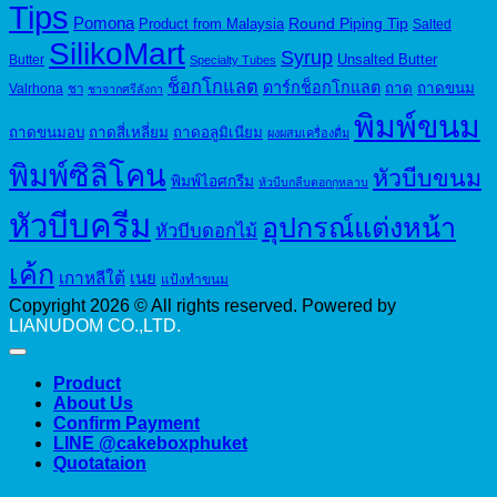
Tips
Pomona
Round Piping Tip
Product from Malaysia
Salted
SilikoMart
Syrup
Unsalted Butter
Butter
Specialty Tubes
ช็อกโกแลต
ดาร์กช็อกโกแลต
ถาด
ถาดขนม
Valrhona
ชา
ชาจากศรีลังกา
พิมพ์ขนม
ถาดขนมอบ
ถาดสี่เหลี่ยม
ถาดอลูมิเนียม
ผงผสมเครื่องดื่ม
พิมพ์ซิลิโคน
หัวบีบขนม
พิมพ์ไอศกรีม
หัวบีบกลีบดอกกุหลาบ
หัวบีบครีม
อุปกรณ์แต่งหน้า
หัวบีบดอกไม้
เค้ก
เกาหลีใต้
เนย
แป้งทำขนม
Copyright 2026 © All rights reserved. Powered by
LIANUDOM CO.,LTD.
Product
About Us
Confirm Payment
LINE @cakeboxphuket
Quotataion