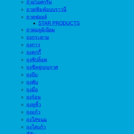
ถ้วยไอศกรีม
ถาด/พิมพ์อบบราวนี่
ถาดฟอยล์
STAR PRODUCTS
ถาดอลูมิเนียม
ถุงกระดาษ
ถุงกาว
ถุงคุกกี้
ถุงซิปล็อค
ถุงซีลสูญญกาศ
ถุงบีบ
ถุงพับ
ถุงมือ
ถุงร้อน
ถุงหูหิ้ว
ถุงแก้ว
ถุงใส่ขนม
ถุงใส่แก้ว