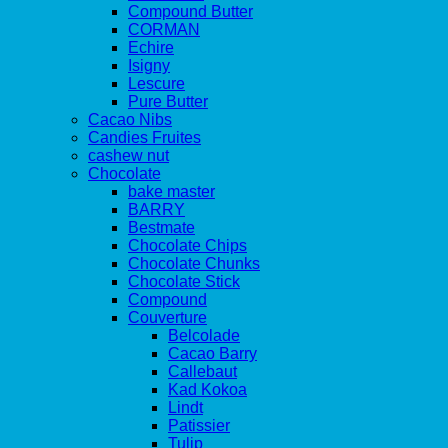
Compound Butter
CORMAN
Echire
Isigny
Lescure
Pure Butter
Cacao Nibs
Candies Fruites
cashew nut
Chocolate
bake master
BARRY
Bestmate
Chocolate Chips
Chocolate Chunks
Chocolate Stick
Compound
Couverture
Belcolade
Cacao Barry
Callebaut
Kad Kokoa
Lindt
Patissier
Tulip