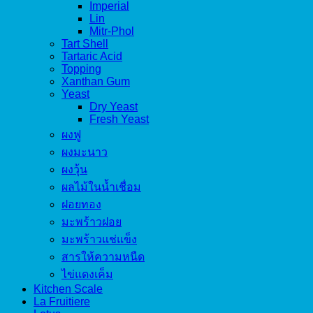
Imperial
Lin
Mitr-Phol
Tart Shell
Tartaric Acid
Topping
Xanthan Gum
Yeast
Dry Yeast
Fresh Yeast
ผงฟู
ผงมะนาว
ผงวุ้น
ผลไม้ในน้ำเชื่อม
ฝอยทอง
มะพร้าวฝอย
มะพร้าวแช่แข็ง
สารให้ความหนืด
ไข่แดงเค็ม
Kitchen Scale
La Fruitiere