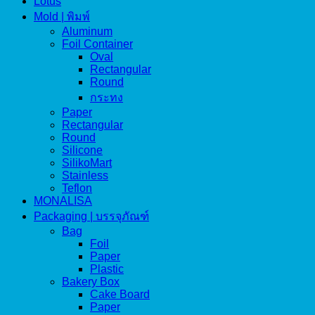
Lotus
Mold | พิมพ์
Aluminum
Foil Container
Oval
Rectangular
Round
กระทง
Paper
Rectangular
Round
Silicone
SilikoMart
Stainless
Teflon
MONALISA
Packaging | บรรจุภัณฑ์
Bag
Foil
Paper
Plastic
Bakery Box
Cake Board
Paper