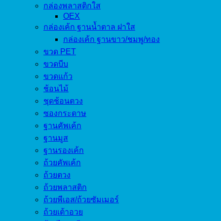
กล่องพลาสติกใส
OEX
กล่องเค้ก ฐานน้ำตาล ฝาใส
กล่องเค้ก ฐานขาว/ชมพู/ทอง
ขวด PET
ขวดบีบ
ขวดแก้ว
ช้อนไม้
ชุดช้อนตวง
ซองกระดาษ
ฐานคัพเค้ก
ฐานมูส
ฐานรองเค้ก
ถ้วยคัพเค้ก
ถ้วยตวง
ถ้วยพลาสติก
ถ้วยพีเอส/ถ้วยซัมเมอร์
ถ้วยเต้าอวย