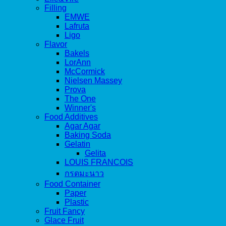
Filling
EMWE
Lafruta
Ligo
Flavor
Bakels
LorAnn
McCormick
Nielsen Massey
Prova
The One
Winner's
Food Additives
Agar Agar
Baking Soda
Gelatin
Gelita
LOUIS FRANCOIS
กรดมะนาว
Food Container
Paper
Plastic
Fruit Fancy
Glace Fruit