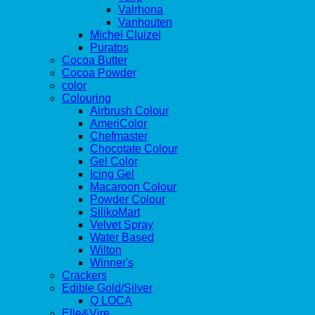
Valrhona
Vanhouten
Michel Cluizel
Puratos
Cocoa Butter
Cocoa Powder
color
Colouring
Airbrush Colour
AmeriColor
Chefmaster
Chocotate Colour
Gel Color
Icing Gel
Macaroon Colour
Powder Colour
SilikoMart
Velvet Spray
Water Based
Wilton
Winner's
Crackers
Edible Gold/Silver
Q LOCA
Elle&Vire