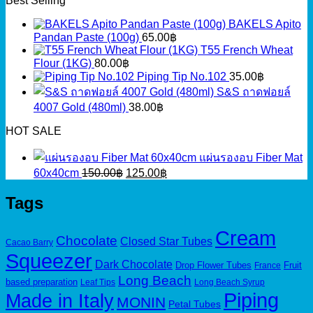
Best Selling
BAKELS Apito
Pandan Paste (100g)
65.00
฿
T55 French Wheat
Flour (1KG)
80.00
฿
Piping Tip No.102
35.00
฿
S&S ถาดฟอยล์
4007 Gold (480ml)
38.00
฿
HOT SALE
แผ่นรองอบ Fiber Mat
Original
Current
60x40cm
150.00
฿
125.00
฿
price
price
was:
is:
Tags
150.00฿.
125.00฿.
Cream
Chocolate
Closed Star Tubes
Cacao Barry
Squeezer
Dark Chocolate
Drop Flower Tubes
Fruit
France
Long Beach
based preparation
Leaf Tips
Long Beach Syrup
Piping
Made in Italy
MONIN
Petal Tubes