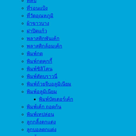
ที่คีบ
ที่รอนแป้ง
ที่วัดอุณหภูมิ
ผ้าขาวบาง
ฝาปิดแก้ว
พลาสติกพันเค้ก
พลาสติกล้อมเค้ก
พิมพ์กด
พิมพ์กดคุกกี้
พิมพ์ซิลิโคน
พิมพ์ตัดบราวนี่
พิมพ์ถ้วยจีบอลูมิเนียม
พิมพ์อลูมิเนียม
พิมพ์บัตเตอร์เค้ก
พิมพ์เค้ก ถอดก้น
พิมพ์เทปล่อน
ลูกกลิ้งตกแต่ง
ลูกบอลตกแต่ง