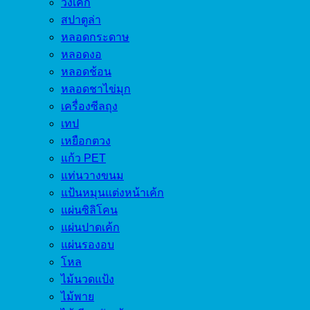
วงเค้ก
สปาตูล่า
หลอดกระดาษ
หลอดงอ
หลอดช้อน
หลอดชาไข่มุก
เครื่องซีลถุง
เทป
เหยือกตวง
แก้ว PET
แท่นวางขนม
แป้นหมุนแต่งหน้าเค้ก
แผ่นซิลิโคน
แผ่นปาดเค้ก
แผ่นรองอบ
โหล
ไม้นวดแป้ง
ไม้พาย