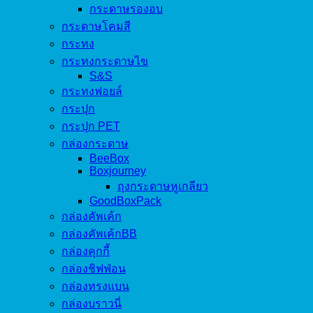
กระดาษรองอบ
กระดาษโคมสี
กระทง
กระทงกระดาษไข
S&S
กระทงฟอยล์
กระปุก
กระปุก PET
กล่องกระดาษ
BeeBox
Boxjourney
ถุงกระดาษหูเกลียว
GoodBoxPack
กล่องคัพเค้ก
กล่องคัพเค้กBB
กล่องคุกกี้
กล่องชิฟฟ่อน
กล่องทรงแบน
กล่องบราวนี่