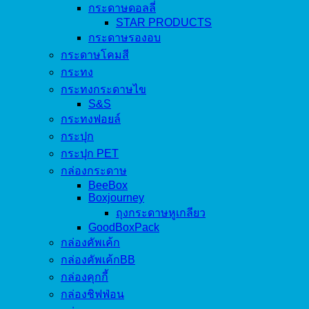
กระดาษดอลลี่
STAR PRODUCTS
กระดาษรองอบ
กระดาษโคมสี
กระทง
กระทงกระดาษไข
S&S
กระทงฟอยล์
กระปุก
กระปุก PET
กล่องกระดาษ
BeeBox
Boxjourney
ถุงกระดาษหูเกลียว
GoodBoxPack
กล่องคัพเค้ก
กล่องคัพเค้กBB
กล่องคุกกี้
กล่องชิฟฟ่อน