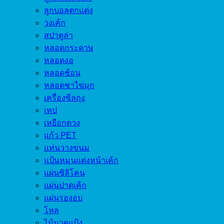
ลูกบอลตกแต่ง
วงเค้ก
สปาตูล่า
หลอดกระดาษ
หลอดงอ
หลอดช้อน
หลอดชาไข่มุก
เครื่องซีลถุง
เทป
เหยือกตวง
แก้ว PET
แท่นวางขนม
แป้นหมุนแต่งหน้าเค้ก
แผ่นซิลิโคน
แผ่นปาดเค้ก
แผ่นรองอบ
โหล
ไม้นวดแป้ง