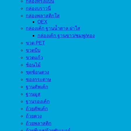
กล่องทรงแบน
กล่องบราวนี่
กล่องพลาสติกใส
OEX
กล่องเค้ก ฐานน้ำตาล ฝาใส
กล่องเค้ก ฐานขาว/ชมพู/ทอง
ขวด PET
ขวดบีบ
ขวดแก้ว
ช้อนไม้
ชุดช้อนตวง
ซองกระดาษ
ฐานคัพเค้ก
ฐานมูส
ฐานรองเค้ก
ถ้วยคัพเค้ก
ถ้วยตวง
ถ้วยพลาสติก
ถ้วยพีเอส/ถ้วยซัมเมอร์