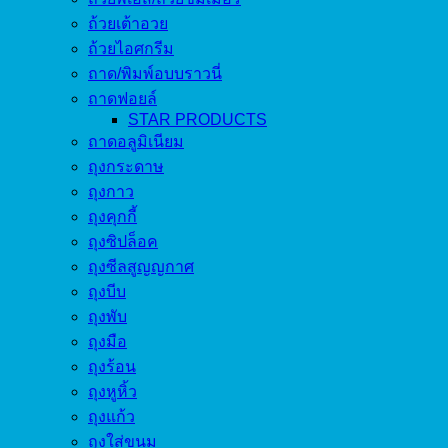
ถ้วยเต้าอวย
ถ้วยไอศกรีม
ถาด/พิมพ์อบบราวนี่
ถาดฟอยล์
STAR PRODUCTS
ถาดอลูมิเนียม
ถุงกระดาษ
ถุงกาว
ถุงคุกกี้
ถุงซิปล็อค
ถุงซีลสูญญกาศ
ถุงบีบ
ถุงพับ
ถุงมือ
ถุงร้อน
ถุงหูหิ้ว
ถุงแก้ว
ถุงใส่ขนม