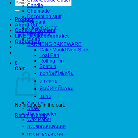
Search
Candle
for:
Chefmade
Decoration stuff
Product
Fondant
About Us
Kitchen Scale
Confirm Payment
Measuring
LINE @cakeboxphuket
Paper
Quotataion
SANNENG BAKEWARE
Cake Mould Non-Stick
Loaf Pan
Rolling Pin
0
Spatula
Cart
ตะกร้อตีไข่/ครีม
ถาดพาย
พิมพ์เค้กปั๊มกลม
แปรง
Stickers
No products in the cart.
Straw
Thermometer
Return to shop
Wax Paper
กระชอนสแตนเลส
กระดาษรองขนม